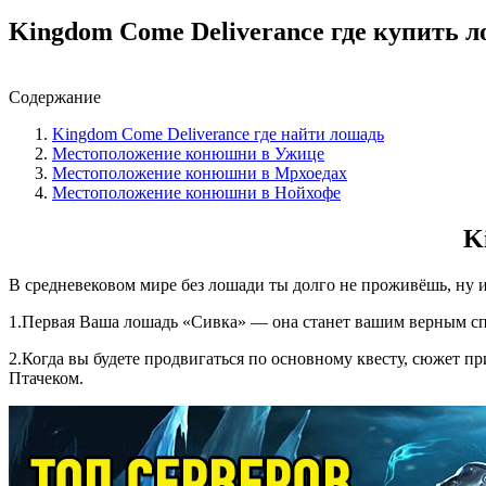
Kingdom Come Deliverance где купить 
Содержание
Kingdom Come Deliverance где найти лошадь
Местоположение конюшни в Ужице
Местоположение конюшни в Мрхоедах
Местоположение конюшни в Нойхофе
K
В средневековом мире без лошади ты долго не проживёшь, ну ил
1.Первая Ваша лошадь «Сивка» — она станет вашим верным спу
2.Когда вы будете продвигаться по основному квесту, сюжет пр
Птачеком.