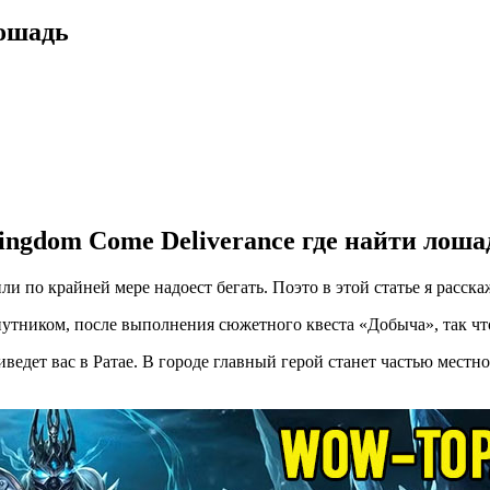
лошадь
ingdom Come Deliverance где найти лоша
и по крайней мере надоест бегать. Поэто в этой статье я расск
тником, после выполнения сюжетного квеста «Добыча», так что
иведет вас в Ратае. В городе главный герой станет частью местно