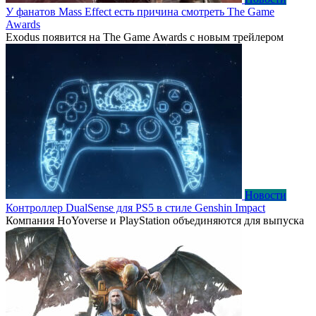
У фанатов Mass Effect есть причина смотреть The Game
Awards
Exodus появится на The Game Awards с новым трейлером
Новости
Контроллер DualSense для PS5 в стиле Genshin Impact
Компания HoYoverse и PlayStation объединяются для выпуска