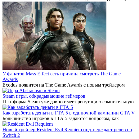
У фанатов Mass Effect есть причина смотреть The Game
Awards
Exodus появится на The Game Awards с новым трейлером
Steam игры, обкрадывающие геймеров
Платформа Steam уже давно имеет репутацию сомнительную
Как заработать деньги в ГТА 5 в одиночной кампании GTA V
Большинство игроков в ГТА 5 задаются вопросом, как
Новый трейлер Resident Evil Requiem подтверждает релиз на
Switch 2