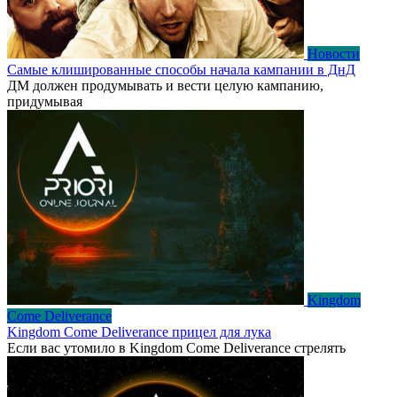
Новости
Самые клишированные способы начала кампании в ДнД
ДМ должен продумывать и вести целую кампанию,
придумывая
Kingdom
Come Deliverance
Kingdom Come Deliverance прицел для лука
Если вас утомило в Kingdom Come Deliverance стрелять