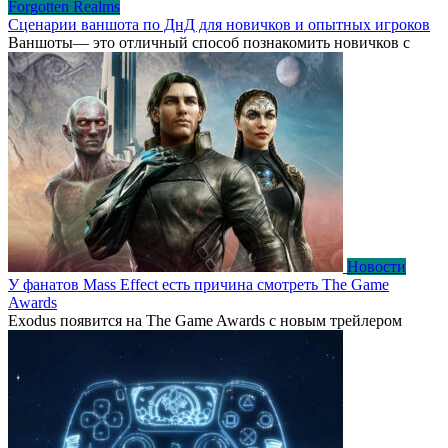
Forgotten Realms
Сценарии ваншота по ДнД для новичков и опытных игроков
Ваншоты— это отличный способ познакомить новичков с
Новости
У фанатов Mass Effect есть причина смотреть The Game
Awards
Exodus появится на The Game Awards с новым трейлером