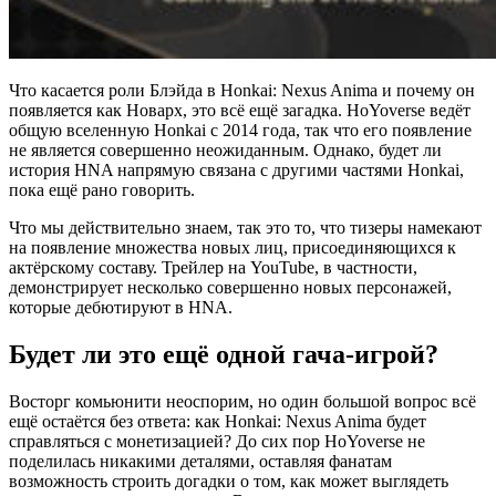
Что касается роли Блэйда в Honkai: Nexus Anima и почему он
появляется как Новарх, это всё ещё загадка. HoYoverse ведёт
общую вселенную Honkai с 2014 года, так что его появление
не является совершенно неожиданным. Однако, будет ли
история HNA напрямую связана с другими частями Honkai,
пока ещё рано говорить.
Что мы действительно знаем, так это то, что тизеры намекают
на появление множества новых лиц, присоединяющихся к
актёрскому составу. Трейлер на YouTube, в частности,
демонстрирует несколько совершенно новых персонажей,
которые дебютируют в HNA.
Будет ли это ещё одной гача-игрой?
Восторг комьюнити неоспорим, но один большой вопрос всё
ещё остаётся без ответа: как Honkai: Nexus Anima будет
справляться с монетизацией? До сих пор HoYoverse не
поделилась никакими деталями, оставляя фанатам
возможность строить догадки о том, как может выглядеть