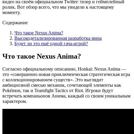
видео на своём официальном Twitter: тизер и геймплейный
ролик. Вот обзор всего, что мы увидели к настоящему
моменту.
Содержание
Что такое Nexus Anima?
Высокодетализированная разработка мира
Будет ли это ещё одной гача-игрой?
Что такое Nexus Anima?
Согласно официальному описанию, Honkai: Nexus Anima —
это «совершенно новая приключенческая стратегическая игра
с коллекционированием существ». Это выглядит
амбициозной смесью механик, сочетающей элементы как
Pokémon, так и Teamfight Tactics от Riot. Игроки будут
встречать компаньонов Анима, каждый со своим уникальным
характером.