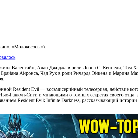
пкан», «Молокососы»).
жилл Валентайн, Алан Джоджа в роли Леона С. Кеннеди, Том Хо
Брайана Айронса, Чад Рук в роли Ричарда Эйкена и Марина Маз
я.
еленной Resident Evil — восьмисерийный телесериал, действие к
Нью-Раккун-Сити и узнающими о темных секретах своего отца, 
званием Resident Evil: Infinite Darkness, рассказывающий истор