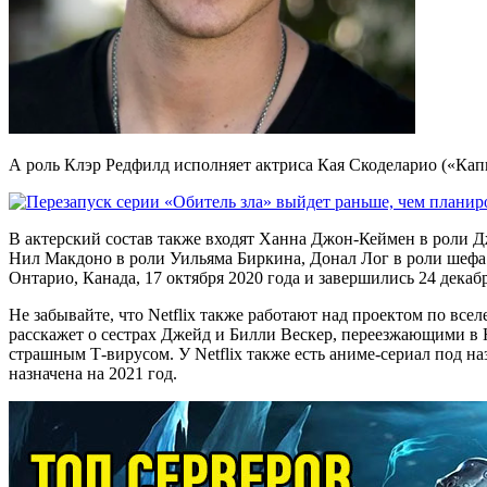
А роль Клэр Редфилд исполняет актриса Кая Скоделарио («Ка
В актерский состав также входят Ханна Джон-Кеймен в роли Д
Нил Макдоно в роли Уильяма Биркина, Донал Лог в роли шефа 
Онтарио, Канада, 17 октября 2020 года и завершились 24 декабр
Не забывайте, что Netflix также работают над проектом по вс
расскажет о сестрах Джейд и Билли Вескер, переезжающими в 
страшным Т-вирусом. У Netflix также есть аниме-сериал под на
назначена на 2021 год.