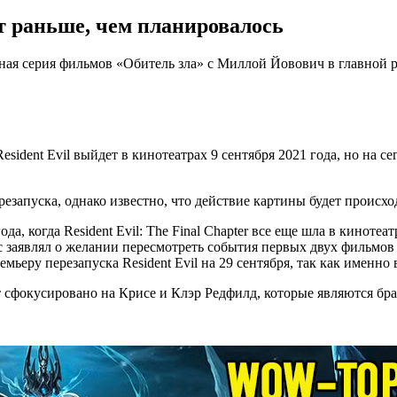
т раньше, чем планировалось
ьная серия фильмов «Обитель зла» с Миллой Йовович в главной р
sident Evil выйдет в кинотеатрах 9 сентября 2021 года, но на се
.
апуска, однако известно, что действие картины будет происход
да, когда Resident Evil: The Final Chapter все еще шла в киноте
тс заявлял о желании пересмотреть события первых двух фильмов
емьеру перезапуска Resident Evil на 29 сентября, так как именно
т сфокусировано на Крисе и Клэр Редфилд, которые являются бра