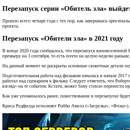
Перезапуск серии «Обитель зла» выйде
Прошло всего четыре года с тех пор, как завершиась оригинал
проекта.
Перезапуск «Обители зла» в 2021 году
В конце 2020 года сообщалось, что перезапуск киновселенной Re
премьеру на 3 сентября, то есть почти на целую неделю раньше
На данный момент не раскрыты основные сюжетные детали перез
Подготовительная работа над фильмом началась в начале 2017 го
работал над сценарием к фильму. Следует отметить, что Робер
взгляд» на те события. Кстати, может Sony стоило перенести пр
Как уже упоминалось ранее, повествование в перезапуске буде
Криса Редфилда исполняет Робби Амелл («Загрузка», «Флэш»).