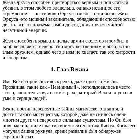
Жезл Оркуса способен притворяться верным и попытаться
убедить в этом любого владельца, однако истинное его
стремление — нести волю Оркуса где бы то ни было. Жезл
Оркуса -это мощный заклинатель, обладающий способностью
делать все, от подъема зомби до создания пучков чистой
негативной энергии.
Жезл способен вызывать целые армии скелетов и зомби., и
вообще является невероятно могущественным и абсолютно
злым оружием, однако чего в нем не хватает, так это хитрости
и коварства.
4.
Глаз Векны
Имя Векна произносилось редко, даже при его жизни.
Прозвища, такие как «Невидимый», использовались вместо
этого, свидетельствуя о том страхе, который Векна внушал в
умы и сердца людей.
Векна постиг невероятные тайны магического знания, и
достиг такого могущества, которое даже не снилось очень
многим другим невероятно сильным существам. Но Он был
повержен на пике власти своим лейтенантом Касом. Когда его
могучая башня рухнула, среди развалин был обнаружен
странный глаз.