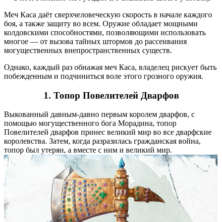
Меч Каса даёт сверхчеловеческую скорость в начале каждого
боя, а также защиту во всем. Оружие обладает мощными
колдовскими способностями, позволяющими использовать
многое — от вызова тайных штормов до рассеивания
могущественных внепространственных существ.
Однако, каждый раз обнажая меч Каса, владелец рискует быть
побежденным и подчиниться воле этого грозного оружия.
1.
Топор Повелител
ей
Дварфов
Выкованный давным-давно первым королем дварфов, с
помощью могущественного бога Морадина, топор
Повелителей дварфов принес великий мир во все дварфские
королевства. Затем, когда разразилась гражданская война,
топор был утерян, а вместе с ним и великий мир.