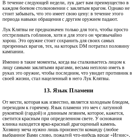
В течение следующей недели, лук дает вам преимущество в
каждом боевом столкновении с заклятым врагом. Однако не
стоит забывать, что это имеет свою цену: в течение этого
периода навыки обращения с другим оружием падают.
Лук Клятвы не предназначен только для того, чтобы просто
отстреливать гоблинов, хотя и для этого он чрезвычайно
хорош. Это оружие стоит сохранить для своих самых
презренных врагов, тех, на которых DM потратил половину
кампании.
Именно в такие моменты, когда вы сталкиваетесь лицом к
лицу самыми заклятыми врагами, весьма неплохо иметь в
руках это оружие, чтобы последним, что увидит противник в
своей жизни, стал нацеленный в него Лук Клятвы.
13. Язык Пламени
От мести, которая как известно, является холодным блюдом,
переходим к горячему. Язык пламени это меч с латунной
рукояткой (гардой) и длинным лезвием, которое, кажется,
светится красным при определенном свете. У основания
клинка находится ярко-красный драгоценный камень.
Хозяину меча нужно лишь произнести команду (любое
выбранное Вами слово, пожалуй что-нибудь вроде «
Игнис»,