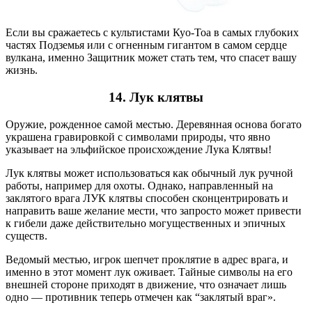
Если вы сражаетесь с культистами Куо-Тоа в самых глубоких
частях Подземья или с огненным гигантом в самом сердце
вулкана,
именно
Защитник может стать тем, что спасет вашу
жизнь.
14.
Лук клятвы
Оружие, рожденное самой местью. Деревянная основа богато
украшена гравировкой с символами природы, что явно
указывает на эльфийское происхождение Лука Клятвы!
Лук клятвы может использоваться как обычный лук ручной
работы, например для охоты. Однако, направленный на
заклятого врага ЛУК клятвы способен сконцентрировать и
направить ваше желание мести, что запросто может привести
к гибели даже действительно могущественных и эпичных
существ.
Ведомый местью, игрок шепчет проклятие в адрес врага, и
именно в этот момент лук оживает. Тайные символы на его
внешней стороне приходят в движение, что означает лишь
одно — противник теперь отмечен как “заклятый враг».