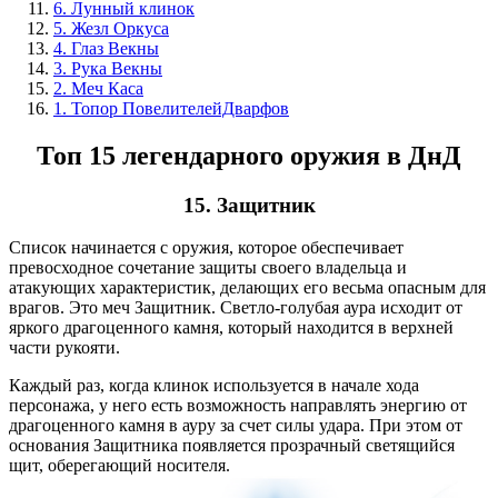
6. Лунный клинок
5. Жезл Оркуса
4. Глаз Векны
3. Рука Векны
2. Меч Каса
1. Топор ПовелителейДварфов
Топ 15 легендарного оружия в ДнД
15.
Защитник
Список начинается с оружия, которое обеспечивает
превосходное сочетание защиты своего владельца и
атакующих характеристик, делающих его весьма опасным для
врагов. Это меч Защитник. Светло-голубая аура исходит от
яркого драгоценного камня, который находится в верхней
части рукояти.
Каждый раз, когда клинок используется в начале хода
персонажа, у него есть возможность направлять энергию от
драгоценного камня в ауру за счет силы удара. При этом от
основания Защитника появляется прозрачный светящийся
щит, оберегающий носителя.