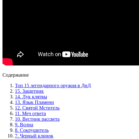
Содержание
Топ 15 легендарного оружия в ДнД
15. Защитник
14. Лук клятвы
13. Язык Пламени
12. Святой Мститель
11. Меч ответа
10. Вестник рассвета
9. Волна
8. Сокрушитель
7. Черный клинок