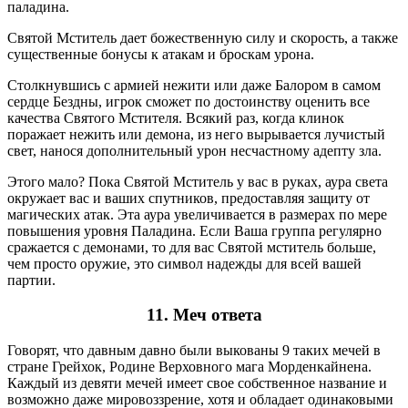
паладина.
Святой Мститель дает божественную силу и скорость, а также
существенные бонусы к атакам и броскам урона.
Столкнувшись с армией нежити или даже Балором в самом
сердце Бездны, игрок сможет по достоинству оценить все
качества Святого Мстителя. Всякий раз, когда клинок
поражает нежить или демона, из него вырывается лучистый
свет, нанося дополнительный урон несчастному адепту зла.
Этого мало? Пока Святой Мститель у вас в руках, аура света
окружает вас и ваших спутников, предоставляя защиту от
магических атак. Эта аура увеличивается в размерах по мере
повышения уровня Паладина. Если Ваша группа регулярно
сражается с демонами, то для вас Святой мститель больше,
чем просто оружие, это символ надежды для всей вашей
партии.
11.
Меч
ответа
Говорят, что давным давно были выкованы 9 таких мечей в
стране Грейхок, Родине Верховного мага Морденкайнена.
Каждый из девяти мечей имеет свое собственное название и
возможно даже мировоззрение, хотя и обладает одинаковыми