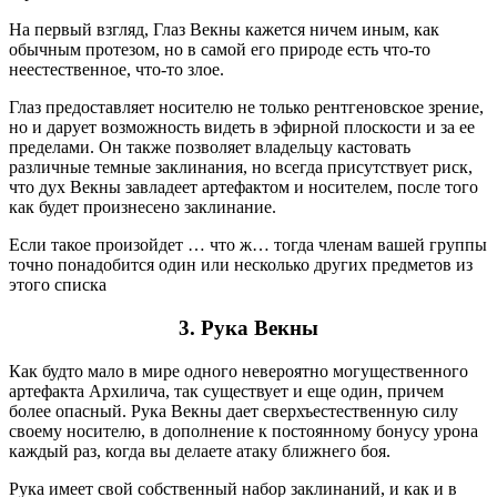
На первый взгляд, Глаз Векны кажется ничем иным, как
обычным протезом, но в самой его природе есть что-то
неестественное, что-то злое.
Глаз предоставляет носителю не только рентгеновское зрение,
но и дарует возможность видеть в эфирной плоскости и за ее
пределами. Он также позволяет владельцу кастовать
различные темные заклинания, но всегда присутствует риск,
что дух Векны завладеет артефактом и носителем, после того
как будет произнесено заклинание.
Если такое произойдет … что ж… тогда членам вашей группы
точно понадобится один или несколько других предметов из
этого списка
3.
Рука Векны
Как будто мало в мире одного невероятно могущественного
артефакта Архилича, так существует и еще один, причем
более опасный. Рука Векны дает сверхъестественную силу
своему носителю, в дополнение к постоянному бонусу урона
каждый раз, когда вы делаете атаку ближнего боя.
Рука имеет свой собственный набор заклинаний, и как и в