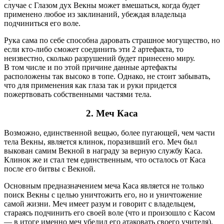
случае с Глазом дух Векны может вмешаться, когда будет
применено любое из заклинаний, убеждая владельца
подчиниться его воле.
Рука сама по себе способна даровать страшное могущество, но
если кто-либо сможет соединить эти 2 артефакта, то
неизвестно, сколько разрушений будет принесено миру.
В том числе и по этой причине данные артефакты
расположены так высоко в топе. Однако, не стоит забывать,
что для применения как глаза так и руки придется
пожертвовать собственными частями тела.
2.
Меч Каса
Возможно, единственной вещью, более пугающей, чем части
тела Векны, является клинок, поразивший его. Меч был
выкован самим Векной в награду за верную службу Каса.
Клинок же и стал тем единственным, что осталось от Каса
после его битвы с Векной.
Основным предназначением меча Каса является не только
поиск Векны с целью уничтожить его, но и уничтожение
самой жизни. Меч имеет разум и говорит с владельцем,
стараясь подчинить его своей воле (что и произошло с Касом
— в итоге именно меч убедил его атаковать своего учителя).