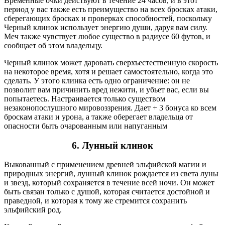
Временные очки действуют в течение 24 часов, и в этот
период у вас также есть преимущество на всех бросках атаки,
сберегающих бросках и проверках способностей, поскольку
Черный клинок использует энергию души, даруя вам силу.
Меч также чувствует любое существо в радиусе 60 футов, и
сообщает об этом владельцу.
Черный клинок может даровать сверхъестественную скорость
на некоторое время, хотя и решает самостоятельно, когда это
сделать. У этого клинка есть одно ограничение: он не
позволит вам причинить вред нежити, и убьет вас, если вы
попытаетесь. Настраивается только существом
незаконопослушного мировоззрения. Дает + 3 бонуса ко всем
броскам атаки и урона, а также оберегает владельца от
опасности быть очарованным или напуганным
6.
Лунный клинок
Выкованный с применением древней эльфийской магии и
природных энергий, лунный клинок рождается из света луны
и звезд, который сохраняется в течение всей ночи. Он может
быть связан только с душой, которая считается достойной и
праведной, и которая к тому же стремится сохранить
эльфийский род.