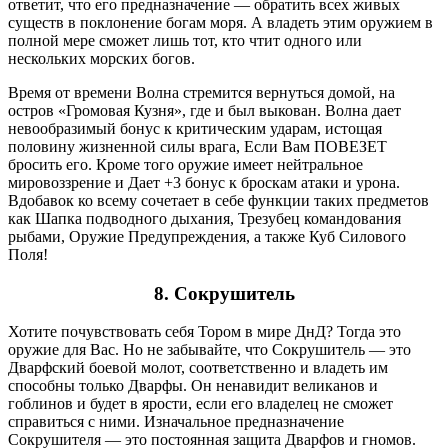
ответит, что его предназначение — обратить всех живых
существ в поклонение богам моря. А владеть этим оружием в
полной мере сможет лишь тот, кто чтит одного или
нескольких морских богов.
Время от времени Волна стремится вернуться домой, на
остров «Громовая Кузня», где и был выкован. Волна дает
невообразимый бонус к критическим ударам, истощая
половину жизненной силы врага, Если Вам ПОВЕЗЕТ
бросить его. Кроме того оружие имеет нейтральное
мировоззрение и Дает +3 бонус к броскам атаки и урона.
Вдобавок ко всему сочетает в себе функции таких предметов
как Шапка подводного дыхания, Трезубец командования
рыбами, Оружие Предупреждения, а также Куб Силового
Поля!
8.
Сокрушитель
Хотите почувствовать себя Тором в мире ДнД? Тогда это
оружие для Вас. Но не забывайте, что Сокрушитель — это
Дварфский боевой молот, соответственно и владеть им
способны только Дварфы. Он ненавидит великанов и
гоблинов и будет в ярости, если его владелец не сможет
справиться с ними. Изначальное предназначение
Сокрушителя — это постоянная защита Дварфов и гномов.