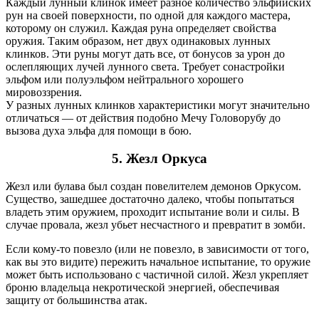
Каждый лунный клинок имеет разное количество эльфийских
рун на своей поверхности, по одной для каждого мастера,
которому он служил. Каждая руна определяет свойства
оружия. Таким образом, нет двух одинаковых лунных
клинков. Эти руны могут дать все, от бонусов за урон до
ослепляющих лучей лунного света. Требует сонастройки
эльфом или полуэльфом нейтрального хорошего
мировоззрения.
У разных лунных клинков характеристики могут значительно
отличаться — от действия подобно Мечу Головорубу до
вызова духа эльфа для помощи в бою.
5.
Жезл Оркуса
Жезл или булава был создан повелителем демонов Оркусом.
Существо, зашедшее достаточно далеко, чтобы попытаться
владеть этим оружием, проходит испытание воли и силы. В
случае провала, жезл убьет несчастного и превратит в зомби.
Если кому-то повезло (или не повезло, в зависимости от того,
как вы это видите) пережить начальное испытание, то оружие
может быть использовано с частичной силой. Жезл укрепляет
броню владельца некротической энергией, обеспечивая
защиту от большинства атак.