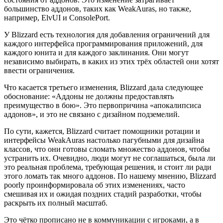
большинство аддонов, таких как WeakAuras, но также,
например, ElvUI и ConsolePort.
У Blizzard есть технология для добавления ограничений для
каждого интерфейса программирования приложений, для
каждого юнита и для каждого заклинания. Они могут
независимо выбирать, в каких из этих трёх областей они хотят
ввести ограничения.
Что касается третьего изменения, Blizzard дала следующее
обоснование: «Аддоны не должны предоставлять
преимущество в бою». Это первопричина «апокалипсиса
аддонов», и это не связано с дизайном подземелий.
По сути, кажется, Blizzard считает помощники ротации и
интерфейсы WeakAuras настолько пагубными для дизайна
классов, что они готовы сломать множество аддонов, чтобы
устранить их. Очевидно, люди могут не соглашаться, была ли
это реальная проблема, требующая решения, и стоит ли ради
этого ломать так много аддонов. По нашему мнению, Blizzard
poorly проинформировала об этих изменениях, часто
смешивая их и ожидая поздних стадий разработки, чтобы
раскрыть их полный масштаб.
Это чётко прописано не в коммуникации с игроками, а в