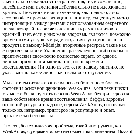
значительно ослабила эти ограничения, но, к сожалению,
внесённые ими изменения действительно не выдерживают
критики. Внесённые ими изменения, как правило, либо
accommodate простые функции, например, существует метод
интерполяции между цветами с использованием секретного
числа, который позволяет окрашивать рамки юнитов в
красный цвет, если у них мало здоровья, являются, возможно,
временными уступками ради создания функционального
продукта к выходу Midnight, вторичные ресурсы, такие как
Энергия Света или Уклонение, рассекречены, либо их было
практически невозможно полностью скрыть от аддона,
личные применения заклинаний, но не времени
восстановления. Ни одно из этого, по нашему мнению, не
указывает на какое-либо значительное отступление.
Мы считаем отслеживание вашего собственного боевого
состояния основной функцией WeakAuras. Хотя технически
мы могли бы выпустить версию WeakAuras без триггеров на
ваше собственное время восстановления, баффы, здоровье,
основной ресурс и так далее, версия WeakAuras, состоящая
только из, например, триггеров на репутацию и опыт,
практически бесполезна.
Это сугубо техническая проблема, такой инструмент, как
WeakAuras, фундаментально несовместим с видением Blizzard