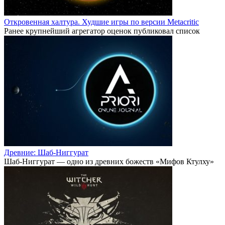
Откровенная халтура. Худшие игры по версии Metacritic
Ранее крупнейший агрегатор оценок публиковал список
Древние: Шаб-Ниггурат
Шаб-Ниггурат — одно из древних божеств «Мифов Ктулху»