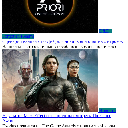
D&D :
Forgotten Realms
Сценарии ваншота по ДнД для новичков и опытных игроков
Ваншоты— это отличный способ познакомить новичков с
Новости
У фанатов Mass Effect есть причина смотреть The Game
Awards
Exodus появится на The Game Awards с новым трейлером