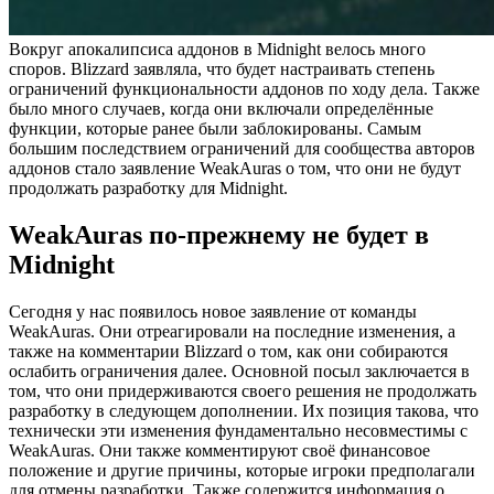
Вокруг апокалипсиса аддонов в Midnight велось много
споров. Blizzard заявляла, что будет настраивать степень
ограничений функциональности аддонов по ходу дела. Также
было много случаев, когда они включали определённые
функции, которые ранее были заблокированы. Самым
большим последствием ограничений для сообщества авторов
аддонов стало заявление WeakAuras о том, что они не будут
продолжать разработку для Midnight.
WeakAuras по-прежнему не будет в
Midnight
Сегодня у нас появилось новое заявление от команды
WeakAuras. Они отреагировали на последние изменения, а
также на комментарии Blizzard о том, как они собираются
ослабить ограничения далее. Основной посыл заключается в
том, что они придерживаются своего решения не продолжать
разработку в следующем дополнении. Их позиция такова, что
технически эти изменения фундаментально несовместимы с
WeakAuras. Они также комментируют своё финансовое
положение и другие причины, которые игроки предполагали
для отмены разработки. Также содержится информация о