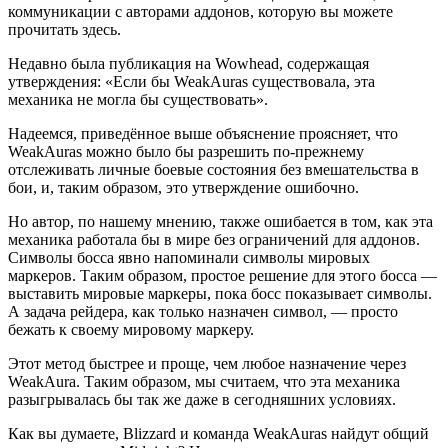
коммуникации с авторами аддонов, которую вы можете
прочитать здесь.
Недавно была публикация на Wowhead, содержащая
утверждения: «Если бы WeakAuras существовала, эта
механика не могла бы существовать».
Надеемся, приведённое выше объяснение проясняет, что
WeakAuras можно было бы разрешить по-прежнему
отслеживать личные боевые состояния без вмешательства в
бои, и, таким образом, это утверждение ошибочно.
Но автор, по нашему мнению, также ошибается в том, как эта
механика работала бы в мире без ограничений для аддонов.
Символы босса явно напоминали символы мировых
маркеров. Таким образом, простое решение для этого босса —
выставить мировые маркеры, пока босс показывает символы.
А задача рейдера, как только назначен символ, — просто
бежать к своему мировому маркеру.
Этот метод быстрее и проще, чем любое назначение через
WeakAura. Таким образом, мы считаем, что эта механика
разыгрывалась бы так же даже в сегодняшних условиях.
Как вы думаете, Blizzard и команда WeakAuras найдут общий