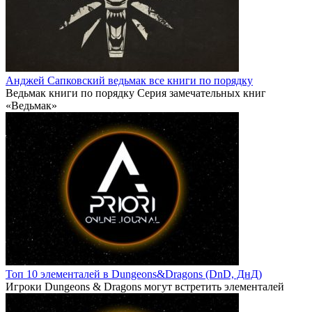
Анджей Сапковский ведьмак все книги по порядку
Ведьмак книги по порядку Серия замечательных книг
«Ведьмак»
Топ 10 элементалей в Dungeons&Dragons (DnD, ДнД)
Игроки Dungeons & Dragons могут встретить элементалей