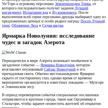
Ун’Горо к игровому персонажу
Землепроходец Торва
, от
которого последовательно получат задания
Лучший
ингредиент
,
Испытание яда
и
Яд кровоцвета
. После
выполнения всей серии персонажи-друиды выбирают одну из
предложенных ценных и особо редких наград:
Посох Лунной
тени
,
Облачение Леса
и
Седая шкура
.
Ярмарка Новолуния: исследование
чудес и загадок Азерота
Периодически в мире Азерота возникает необычное и
загадочное событие —
Ярмарка Новолуния
, которую
возглавляет неуловимый
Сайлас Новолуний
и его
причудливая свита. Обычно местонахождение Ярмарки
скрыто от посторонних глаз, однако время от времени
мероприятие организуется в известных локациях — Мулгоре
и Элвиннском лесу.
В период перемещения события специальные посланники
отправляются в крупные города, такие как Оргриммар и
Стальгорн, чтобы заранее оповестить жителей об открытии
праздника.