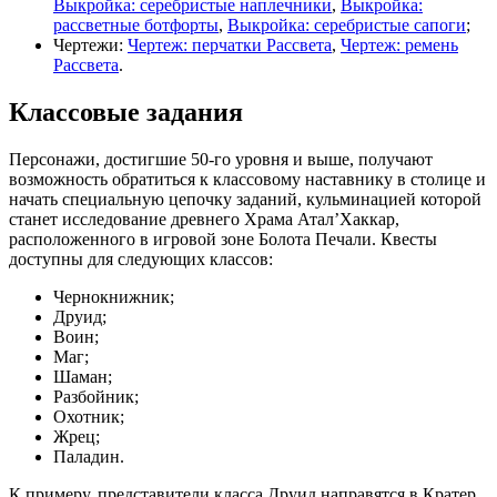
Выкройка: серебристые наплечники
,
Выкройка:
рассветные ботфорты
,
Выкройка: серебристые сапоги
;
Чертежи:
Чертеж: перчатки Рассвета
,
Чертеж: ремень
Рассвета
.
Классовые задания
Персонажи, достигшие 50-го уровня и выше, получают
возможность обратиться к классовому наставнику в столице и
начать специальную цепочку заданий, кульминацией которой
станет исследование древнего Храма Атал’Хаккар,
расположенного в игровой зоне Болота Печали. Квесты
доступны для следующих классов:
Чернокнижник;
Друид;
Воин;
Маг;
Шаман;
Разбойник;
Охотник;
Жрец;
Паладин.
К примеру, представители класса Друид направятся в Кратер