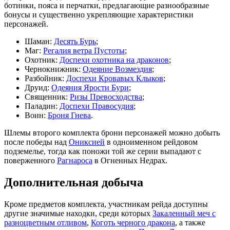
ботинки, пояса и перчатки, предлагающие разнообразные
бонусы и существенно укрепляющие характеристики
персонажей.
Шаман:
Десять Бурь
;
Маг:
Регалия ветра Пустоты
;
Охотник:
Доспехи охотника на драконов
;
Чернокнижник:
Одеяние Возмездия
;
Разбойник:
Доспехи Кровавых Клыков
;
Друид:
Одеяния Ярости Бури
;
Священник:
Ризы Превосходства
;
Паладин:
Доспехи Правосудия
;
Воин:
Броня Гнева
.
Шлемы второго комплекта брони персонажей можно добыть
после победы над
Ониксией
в одноименном рейдовом
подземелье, тогда как поножи той же серии выпадают с
поверженного
Рагнароса
в Огненных Недрах.
Дополнительная добыча
Кроме предметов комплекта, участникам рейда доступны
другие значимые находки, среди которых
Закаленный меч с
разноцветным отливом
,
Коготь черного дракона
, а также