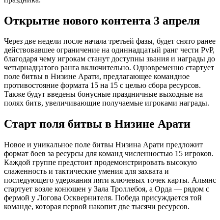
Открытие нового контента 3 апреля
Через две недели после начала третьей фазы, будет снято ранее
действовавшее ограничение на одиннадцатый ранг чести PvP,
благодаря чему игрокам станут доступны звания и награды до
четырнадцатого ранга включительно. Одновременно стартует
поле битвы в Низине Арати, предлагающее командное
противостояние формата 15 на 15 с целью сбора ресурсов.
Также будут введены бонусные праздничные выходные на
полях битв, увеличивающие получаемые игроками награды.
Старт поля битвы в Низине Арати
Новое и уникальное поле битвы Низина Арати предложит
формат боев за ресурсы для команд численностью 15 игроков.
Каждой группе предстоит продемонстрировать высокую
слаженность и тактические умения для захвата и
последующего удержания пяти ключевых точек карты. Альянс
стартует возле конюшен у Зала Троллебоя, а Орда — рядом с
фермой у Логова Осквернителя. Победа присуждается той
команде, которая первой накопит две тысячи ресурсов.