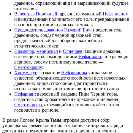
драконов, охраняющий яйца и выращивающий будущее
потомство;
Валестраз Порочный
: дракон, сломленный
Нефарианом
и вынужденный подчиняться его воле, превращенный в
грозного противника для захватчиков;
Предводитель драконов Разящий Бич
: представитель
драконидов, солдат черной драконьей стаи,
предназначенный для обороны важнейших
стратегических точек;
Пламегор
,
Черноскал
и
Огнечрев
: мощные драконы,
состоящие под командованием
Нефариана
, но хранящие
верность своему истинному повелителю —
Смертокрылу
;
Хроммагус
: созданное
Нефарианом
уникальное
существо, объединяющее способности всех известных
драконьих видов, способное адаптироваться и
использовать мощь противников против них самих;
Нефариан
: верховный владыка Пика Черной горы,
создатель стаи хроматических драконов и первенец
Смертокрыла
, стремящийся установить абсолютное
господство в регионе.
В рейде Логово Крыла Тьмы игрокам доступен сбор
уникальных элементов второго уровня экипировки. Среди
доступных предметов: нагрудники, наручи, наплечники,