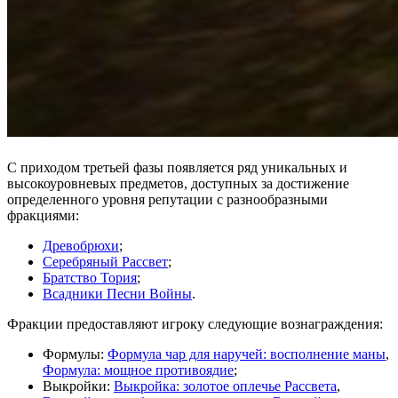
С приходом третьей фазы появляется ряд уникальных и
высокоуровневых предметов, доступных за достижение
определенного уровня репутации с разнообразными
фракциями:
Древобрюхи
;
Серебряный Рассвет
;
Братство Тория
;
Всадники Песни Войны
.
Фракции предоставляют игроку следующие вознаграждения:
Формулы:
Формула чар для наручей: восполнение маны
,
Формула: мощное противоядие
;
Выкройки:
Выкройка: золотое оплечье Рассвета
,