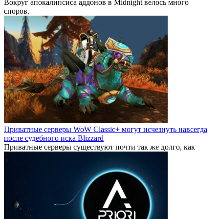
Вокруг апокалипсиса аддонов в Midnight велось много
споров.
Приватные серверы WoW Classic+ могут исчезнуть навсегда
после судебного иска Blizzard
Приватные серверы существуют почти так же долго, как