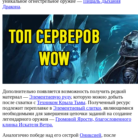
уникальное огнестрельное оружие —
Пищаль Дыхания
Дракона
.
Дополнительно появляется возможность получить редкий
материал —
Элементиевую руду
, которую можно добыть
после схватки с
Техником Крыла Тьмы
. Полученный ресурс
подлежит переплавке в
Элементиевый слитки
, являющимися
необходимыми для завершения цепочки заданий на создание
легендарного оружия —
Громовой Ярости, благословенного
клинка Искателя Ветра.
Аналогично победе над его сестрой
Ониксией
, после