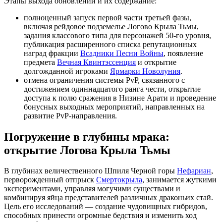
Этапы выхода обновлений и их содержание:
полноценный запуск первой части третьей фазы,
включая рейдовое подземелье Логово Крыла Тьмы,
задания классового типа для персонажей 50-го уровня,
публикация расширенного списка репутационных
наград фракции
Всадники Песни Войны
, появление
предмета
Вечная Квинтэссенция
и открытие
долгожданной игроками
Ярмарки Новолуния
.
отмена ограничения системы PvP, связанного с
достижением одиннадцатого ранга чести, открытие
доступа к полю сражения в Низине Арати и проведение
бонусных выходных мероприятий, направленных на
развитие PvP-направления.
Погружение в глубины мрака:
открытие Логова Крыла Тьмы
В глубинах величественного Шпиля Черной горы
Нефариан
,
перворожденный отпрыск
Смертокрыла
, занимается жуткими
экспериментами, управляя могучими существами и
комбинируя яйца представителей различных драконьих стай.
Цель его исследований — создание чудовищных гибридов,
способных принести огромные бедствия и изменить ход