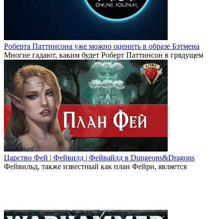
Роберта Паттинсона уже можно оценить в образе Бэтмена
Многие гадают, каким будет Роберт Паттинсон в грядущем
Царство Фей | Фейвилд | Фейвайлд в Dungeons&Dragons
Фейвильд, также известный как план Фейри, является