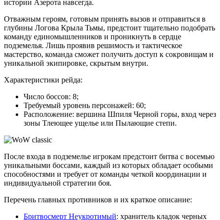
истории Азерота навсегда.
Отважным героям, готовым принять вызов и отправиться в
глубины Логова Крыла Тьмы, предстоит тщательно подобрать
команду единомышленников и проникнуть в сердце
подземелья. Лишь проявив решимость и тактическое
мастерство, команда сможет получить доступ к сокровищам и
уникальной экипировке, скрытым внутри.
Характеристики рейда:
Число боссов: 8;
Требуемый уровень персонажей: 60;
Расположение: вершина Шпиля Черной горы, вход через
зоны Тлеющее ущелье или Пылающие степи.
После входа в подземелье игрокам предстоит битва с восемью
уникальными боссами, каждый из которых обладает особыми
способностями и требует от команды четкой координации и
индивидуальной стратегии боя.
Перечень главных противников и их краткое описание:
Бритвосмерт Неукротимый
: хранитель кладок черных