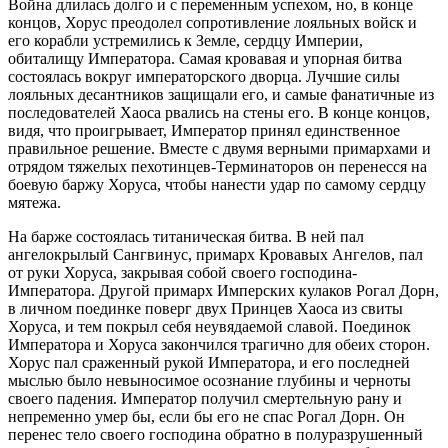
Война длилась долго и с переменным успехом, но, в конце
концов, Хорус преодолел сопротивление лояльных войск и
его корабли устремились к Земле, сердцу Империи,
обиталищу Императора. Самая кровавая и упорная битва
состоялась вокруг императорского дворца. Лучшие силы
лояльных десантников защищали его, и самые фанатичные из
последователей Хаоса рвались на стены его. В конце концов,
видя, что проигрывает, Император принял единственное
правильное решение. Вместе с двумя верными примархами и
отрядом тяжелых пехотинцев-Терминаторов он перенесся на
боевую баржу Хоруса, чтобы нанести удар по самому сердцу
мятежа.
На барже состоялась титаническая битва. В ней пал
ангелокрылый Сангвинус, примарх Кровавых Ангелов, пал
от руки Хоруса, закрывая собой своего господина-
Императора. Другой примарх Имперских кулаков Рогал Дорн,
в личном поединке поверг двух Принцев Хаоса из свиты
Хоруса, и тем покрыл себя неувядаемой славой. Поединок
Императора и Хоруса закончился трагично для обеих сторон.
Хорус пал сраженный рукой Императора, и его последней
мыслью было невыносимое осознание глубины и черноты
своего падения. Император получил смертельную рану и
непременно умер бы, если бы его не спас Рогал Дорн. Он
перенес тело своего господина обратно в полуразрушенный