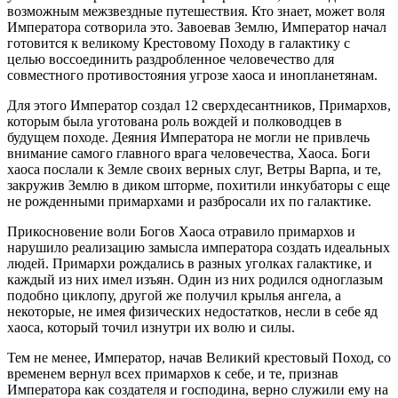
возможным межзвездные путешествия. Кто знает, может воля
Императора сотворила это. Завоевав Землю, Император начал
готовится к великому Крестовому Походу в галактику с
целью воссоединить раздробленное человечество для
совместного противостояния угрозе хаоса и инопланетянам.
Для этого Император создал 12 сверхдесантников, Примархов,
которым была уготована роль вождей и полководцев в
будущем походе. Деяния Императора не могли не привлечь
внимание самого главного врага человечества, Хаоса. Боги
хаоса послали к Земле своих верных слуг, Ветры Варпа, и те,
закружив Землю в диком шторме, похитили инкубаторы с еще
не рожденными примархами и разбросали их по галактике.
Прикосновение воли Богов Хаоса отравило примархов и
нарушило реализацию замысла императора создать идеальных
людей. Примархи рождались в разных уголках галактике, и
каждый из них имел изъян. Один из них родился одноглазым
подобно циклопу, другой же получил крылья ангела, а
некоторые, не имея физических недостатков, несли в себе яд
хаоса, который точил изнутри их волю и силы.
Тем не менее, Император, начав Великий крестовый Поход, со
временем вернул всех примархов к себе, и те, признав
Императора как создателя и господина, верно служили ему на