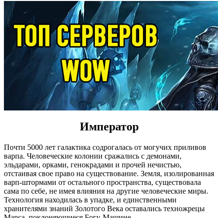
Император
Почти 5000 лет галактика содрогалась от могучих приливов
варпа. Человеческие колонии сражались с демонами,
эльдарами, орками, генокрадами и прочей нечистью,
отстаивая свое право на существование. Земля, изолированная
варп-штормами от остального пространства, существовала
сама по себе, не имея влияния на другие человеческие миры.
Технология находилась в упадке, и единственными
хранителями знаний Золотого Века оставались техножрецы
Марса, поклоняющиеся Богу-Машине.