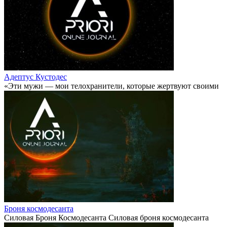
Адептус Кустодес
«Эти мужи — мои телохранители, которые жертвуют своими
Броня космодесанта
Силовая Броня Космодесанта Силовая броня космодесанта