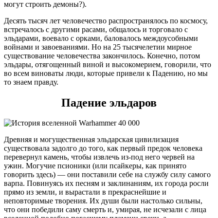
могут строить демоны?).
Десять тысяч лет человечество распространялось по космосу,
встречалось с другими расами, общалось и торговало с
эльдарами, воевало с орками, баловалось междоусобными
войнами и завоеваниями. Но на 25 тысячелетии мирное
существование человечества закончилось. Конечно, потом
эльдары, отягощенный виной и высокомерием, говорили, что
во всем виноваты люди, которые привели к Падению, но мы
то знаем правду.
Падение эльдаров
Древняя и могущественная эльдарская цивилизация
существовала задолго до того, как первый предок человека
перевернул камень, чтобы извлечь из-под него червей на
ужин. Могучие псионики (или псайкеры, как принято
говорить здесь) — они поставили себе на службу силу самого
варпа. Повинуясь их песням и заклинаниям, их города росли
прямо из земли, и вырастали в прекраснейшие и
неповторимые творения. Их души были настолько сильны,
что они победили саму смерть и, умирая, не исчезали с лица