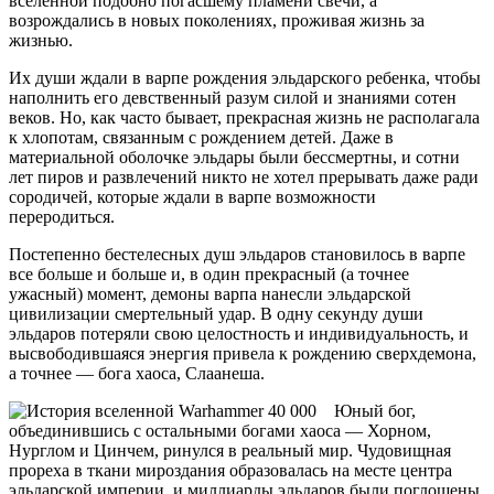
вселенной подобно погасшему пламени свечи, а
возрождались в новых поколениях, проживая жизнь за
жизнью.
Их души ждали в варпе рождения эльдарского ребенка, чтобы
наполнить его девственный разум силой и знаниями сотен
веков. Но, как часто бывает, прекрасная жизнь не располагала
к хлопотам, связанным с рождением детей. Даже в
материальной оболочке эльдары были бессмертны, и сотни
лет пиров и развлечений никто не хотел прерывать даже ради
сородичей, которые ждали в варпе возможности
переродиться.
Постепенно бестелесных душ эльдаров становилось в варпе
все больше и больше и, в один прекрасный (а точнее
ужасный) момент, демоны варпа нанесли эльдарской
цивилизации смертельный удар. В одну секунду души
эльдаров потеряли свою целостность и индивидуальность, и
высвободившаяся энергия привела к рождению сверхдемона,
а точнее — бога хаоса, Слаанеша.
Юный бог,
объединившись с остальными богами хаоса — Хорном,
Нурглом и Цинчем, ринулся в реальный мир. Чудовищная
прореха в ткани мироздания образовалась на месте центра
эльдарской империи, и миллиарды эльдаров были поглощены