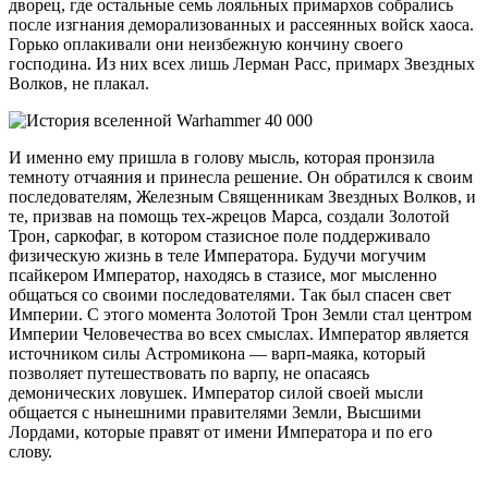
дворец, где остальные семь лояльных примархов собрались
после изгнания деморализованных и рассеянных войск хаоса.
Горько оплакивали они неизбежную кончину своего
господина. Из них всех лишь Лерман Расс, примарх Звездных
Волков, не плакал.
И именно ему пришла в голову мысль, которая пронзила
темноту отчаяния и принесла решение. Он обратился к своим
последователям, Железным Священникам Звездных Волков, и
те, призвав на помощь тех-жрецов Марса, создали Золотой
Трон, саркофаг, в котором стазисное поле поддерживало
физическую жизнь в теле Императора. Будучи могучим
псайкером Император, находясь в стазисе, мог мысленно
общаться со своими последователями. Так был спасен свет
Империи. С этого момента Золотой Трон Земли стал центром
Империи Человечества во всех смыслах. Император является
источником силы Астромикона — варп-маяка, который
позволяет путешествовать по варпу, не опасаясь
демонических ловушек. Император силой своей мысли
общается с нынешними правителями Земли, Высшими
Лордами, которые правят от имени Императора и по его
слову.