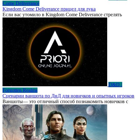
Come Deliverance
Kingdom Come Deliverance прицел для лука
Если вас утомило в Kingdom Come Deliverance стрелять
D&D :
Forgotten Realms
Сценарии ваншота по ДнД для новичков и опытных игроков
Ваншоты— это отличный способ познакомить новичков с