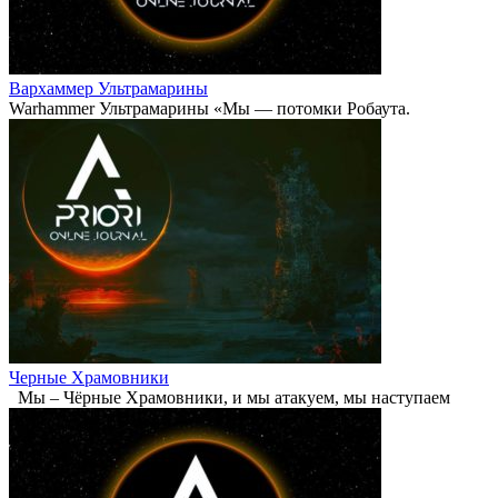
Вархаммер Ультрамарины
Warhammer Ультрамарины «Мы — потомки Робаута.
Черные Храмовники
Мы – Чёрные Храмовники, и мы атакуем, мы наступаем