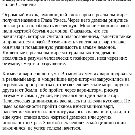
силой Слаанеша.
Огромный вихрь, чудовищный клок варпа в реальном мире
получил название Глаза Ужаса. Через него демоны ринулись
поглощать и порабощать вселенную. Многие колонии людей
пали жертвой безумия демонов. Оказалось, что ген
навигатора, который считали благословением, является также
и проклятием людей. Возможность чувствовать варп также
означала и повышенную уязвимость к атакам демонов.
Лишенные в реальном мире материальных тел, демоны
вселялись в разумы человеческих псайкеров, неся через них
безумие, смерть и разрушение.
Космос и варп сошли с ума. Во многих местах варп прорвался
в реальный мир, и мощнейшие варп-штормы закружились на
огромных пространствах, отрезая человеческие миры друг от
друга и от Земли, ибо пройти через варп-шторм, рискуя
разумом и самой душой, не решался ни один навигатор.
Человеческая цивилизация распалась на тысячи кусочков. Не
имея возможности пройти сквозь взбесившийся варп,
население многих планет погружалось в варварство, или, что
еще хуже, становилось жертвой демонов или других
инопланетных рас. Золотой век человеческой цивилизации
закончился, не успев толком начаться.