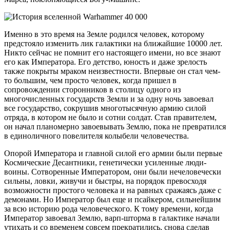
Именно в это время на Земле родился человек, которому
предстояло изменить лик галактики на ближайшие 10000 лет.
Никто сейчас не помнит его настоящего имени, но все знают
его как Императора. Его детство, юность и даже зрелость
также покрыты мраком неизвестности. Впервые он стал чем-
то большим, чем просто человек, когда пришел в
сопровождении сторонников в столицу одного из
многочисленных государств Земли и за одну ночь завоевал
все государство, сокрушив многотысячную армию силой
отряда, в котором не было и сотни солдат. Став правителем,
он начал планомерно завоевывать Землю, пока не превратился
в единоличного повелителя колыбели человечества.
Опорой Императора и главной силой его армии были первые
Космические Десантники, генетически усиленные люди-
воины. Сотворенные Императором, они были нечеловечески
сильны, ловки, живучи и быстры, на порядок превосходя
возможности простого человека и на равных сражаясь даже с
демонами. Но Император был еще и псайкером, сильнейшим
за всю историю рода человеческого. К тому времени, когда
Император завоевал Землю, варп-шторма в галактике начали
утихать и со временем совсем прекратились, снова сделав