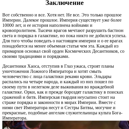
Заключение
Вот собственно и все. Хотя нет. Не все. Это только прошлое
Империи. Далекое прошлое. Империя существует уже более
10000 лет, и ее история наполнена войнами и
кровопролитием. Тысячи врагов мечтают разрушить бастион
света и порядка в галактике, но пока никто не добился успеха.
Для того чтобы поведать о настоящем империи и о ее врагах
понадобится на менее объемная статья чем эта. Каждый из
примархов основал свой орден Космических Десантников, со
своими традициями и порядками.
Десантники Хаоса, отступив в Глаз ужаса, строят планы
уничтожения Ложного Императора и хотят смыть
человечество с лица галактики реками крови. Эльдары
распались на четыре народа, и каждый из них пошел по
своему пути в нелегком деле выживания во враждебной
галактике. Орки, как и прежде бороздят галактику в поисках
сражений и битв. Имперская гвардия неусыпно стоит на
страже порядка и законности в мирах Империи. Вместе с
ними свет Императора несут и Сестры Битвы, могучие и
прекрасные, подобные ангелам служительницы культа Бога-
Императора.