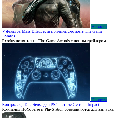
Новости
У фанатов Mass Effect есть причина смотреть The Game
Awards
Exodus появится на The Game Awards с новым трейлером
Новости
Контроллер DualSense для PS5 в стиле Genshin Impact
Компания HoYoverse и PlayStation объединяются для выпуска