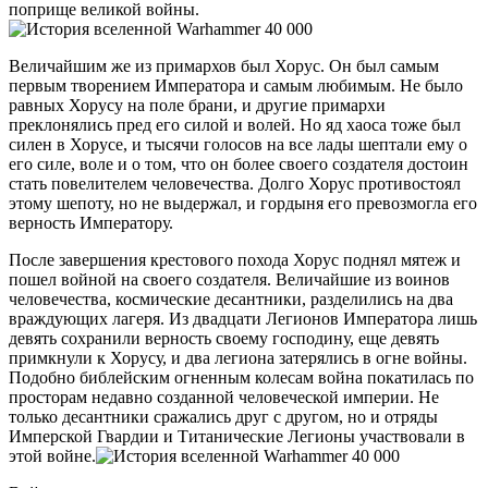
поприще великой войны.
Величайшим же из примархов был Хорус. Он был самым
первым творением Императора и самым любимым. Не было
равных Хорусу на поле брани, и другие примархи
преклонялись пред его силой и волей. Но яд хаоса тоже был
силен в Хорусе, и тысячи голосов на все лады шептали ему о
его силе, воле и о том, что он более своего создателя достоин
стать повелителем человечества. Долго Хорус противостоял
этому шепоту, но не выдержал, и гордыня его превозмогла его
верность Императору.
После завершения крестового похода Хорус поднял мятеж и
пошел войной на своего создателя. Величайшие из воинов
человечества, космические десантники, разделились на два
враждующих лагеря. Из двадцати Легионов Императора лишь
девять сохранили верность своему господину, еще девять
примкнули к Хорусу, и два легиона затерялись в огне войны.
Подобно библейским огненным колесам война покатилась по
просторам недавно созданной человеческой империи. Не
только десантники сражались друг с другом, но и отряды
Имперской Гвардии и Титанические Легионы участвовали в
этой войне.