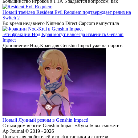
Большинство игроков в ГТА 5 задаются вопросом, как
Новый трейлер Resident Evil Requiem подтверждает релиз на
Switch 2
Во время недавнего Nintendo Direct Capcom выпустила
Эти фракции Нод-Края могут навсегда изменить Genshin
Impact
Дополнение Нод-Край для Genshin Impact уже на пороге.
Новый Лунный режим в Genshin Impact!
С выходом версии Genshin Impact «Луна I» вы сможете
Ap Journal © 2019 - 2026
Портал для любителей игр, фантастики и фэнтези.