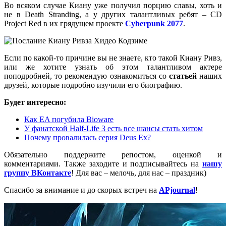
Во всяком случае Киану уже получил порцию славы, хоть и
не в Death Stranding, а у других талантливых ребят – CD
Project Red в их грядущем проекте
Cyberpunk 2077
.
Если по какой-то причине вы не знаете, кто такой Киану Ривз,
или же хотите узнать об этом талантливом актере
поподробней, то рекомендую ознакомиться со
статьей
наших
друзей, которые подробно изучили его биографию.
Будет интересно:
Как EA погубила Bioware
У фанатской Half-Life 3 есть все шансы стать хитом
Почему провалилась серия Deus Ex?
Обязательно поддержите репостом, оценкой и
комментариями. Также заходите и подписывайтесь на
нашу
группу ВКонтакте
! Для вас – мелочь, для нас – праздник)
Спасибо за внимание и до скорых встреч на
APjournal
!