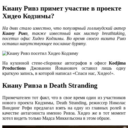
Киану Ривз примет участие в проекте
Хидео Кодзимы?
На днях стало известно, что популярный голливудский актер
Киану Ривз
, также известный как мистер breathtaking,
посетил офис Хидео Кодзимы. Во время своего визита Ривз
оставил напутствующее послание буряту.
На кухонной стене-сборнике автографов в офисе
Kodjima
Productions
Джованни Йованович оставил лишь одну
краткую запись, в которой написал «Спаси нас, Хидео!».
Киану Ривза в Death Stranding
Примечателен тот факт, что в свое время один из участников
нового проекта Кидзимы, Death Stranding, режиссер Николас
Виндинг Рефн предлагал взять на одну из главных ролей в
качестве антагониста именно Ривза. Хидео же в тот момент
хотел видеть только Мадса Миккельсона в этом образе.