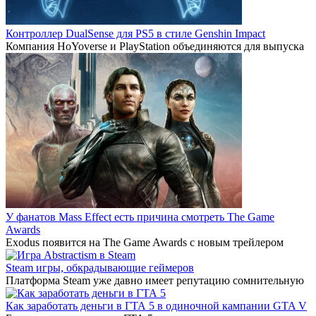
Контроллер DualSense для PS5 в стиле Genshin Impact
Компания HoYoverse и PlayStation объединяются для выпуска
У фанатов Mass Effect есть причина смотреть The Game
Awards
Exodus появится на The Game Awards с новым трейлером
Steam игры, обкрадывающие геймеров
Платформа Steam уже давно имеет репутацию сомнительную
Как заработать деньги в ГТА 5 в одиночной кампании GTA V