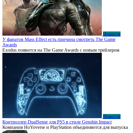
Новости
У фанатов Mass Effect есть причина смотреть The Game
Awards
Exodus появится на The Game Awards с новым трейлером
Новости
Контроллер DualSense для PS5 в стиле Genshin Impact
Компания HoYoverse и PlayStation объединяются для выпуска