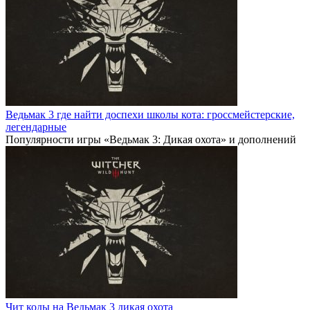
Ведьмак 3 где найти доспехи школы кота: гроссмейстерские,
легендарные
Популярности игры «Ведьмак 3: Дикая охота» и дополнений
Чит коды на Ведьмак 3 дикая охота