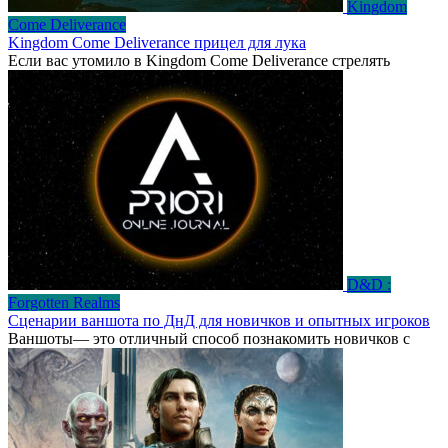
Kingdom
Come Deliverance
Kingdom Come Deliverance прицел для лука
Если вас утомило в Kingdom Come Deliverance стрелять
D&D :
Forgotten Realms
Сценарии ваншота по ДнД для новичков и опытных игроков
Ваншоты— это отличный способ познакомить новичков с