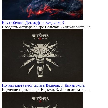
Как победить Детлаффа в Ведьмаке 3
Победить Детлафа в игре Ведьмак 3 «Дикая охота» (а
Полная карта мест силы в Ведьмак 3: Дикая охота
Изучение карты в игре Ведьмак 3: Дикая охота очень