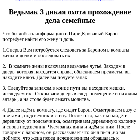
Ведьмак 3 дикая охота прохождение
дела семейные
Что бы добыть информацию о Цири,Кровавый Барон
потребует найти его жену и дочь.
1.Сперва Вам потребуется следовать за Бароном в комнаты
жены и дочки и обследовать их.
2. В комнате жены включаем ведьмачье чутьё. Заходим в
дверь. которая находится справа, обыскиваем предметы, вы
находите ключ. Далее вы почуете запах
3. Следуйте за запахом,в конце пути вы находите мешки,
исследуем их. Открываем дверь в след. помещение и находим
алтарь , а на столе будет лежать молитва.
4. Далее идём в комнату, где сидит Барон. Осматриваем вазу с
цветами , подсвечник и стену. После того, как вы найдёте
деревяшку от подсвечника, осматриваем деревянную колонну
и снова подсвечник. Чуем запах вина и идём за ним. После
говорим с Бароном, он рассказывает что был пьян ,но вы
поймете, что жена перед исчезновением обращалась к