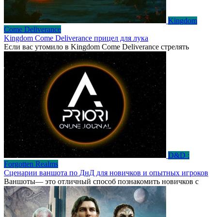
Kingdom
Come Deliverance
Kingdom Come Deliverance прицел для лука
Если вас утомило в Kingdom Come Deliverance стрелять
D&D :
Forgotten Realms
Сценарии ваншота по ДнД для новичков и опытных игроков
Ваншоты— это отличный способ познакомить новичков с