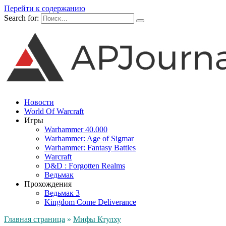
Перейти к содержанию
Search for:
Новости
World Of Warcraft
Игры
Warhammer 40.000
Warhammer: Age of Sigmar
Warhammer: Fantasy Battles
Warcraft
D&D : Forgotten Realms
Ведьмак
Прохождения
Ведьмак 3
Kingdom Come Deliverance
Главная страница
»
Мифы Ктулху