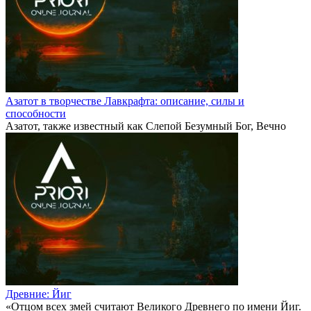
Азатот в творчестве Лавкрафта: описание, силы и
способности
Азатот, также известный как Слепой Безумный Бог, Вечно
Древние: Йиг
«Отцом всех змей считают Великого Древнего по имени Йиг.