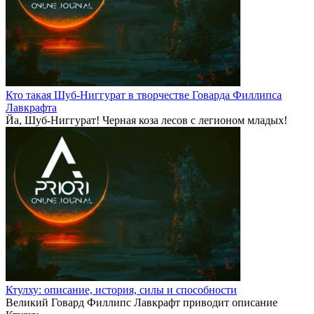
Кто такая Шуб-Ниггурат в творчестве Говарда Филлипса
Лавкрафта
Йа, Шуб-Ниггурат! Черная коза лесов с легионом младых!
Ктулху: описание, история, силы и способности
Великий Говард Филлипс Лавкрафт приводит описание