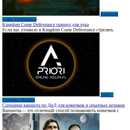
Kingdom
Come Deliverance
Kingdom Come Deliverance прицел для лука
Если вас утомило в Kingdom Come Deliverance стрелять
D&D :
Forgotten Realms
Сценарии ваншота по ДнД для новичков и опытных игроков
Ваншоты— это отличный способ познакомить новичков с