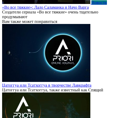
Новости
«Во все тяжкие»: Лало Саламанка и Начо Варга
Создатели сериала «Во все тяжкие» очень тщательно
продумывают
Вам также может понравиться
Цатоггуа или Тсатхоггуа в творчестве Лавкрафта
Цатоггуа или Тсатхоггуа, также известный как Спящий