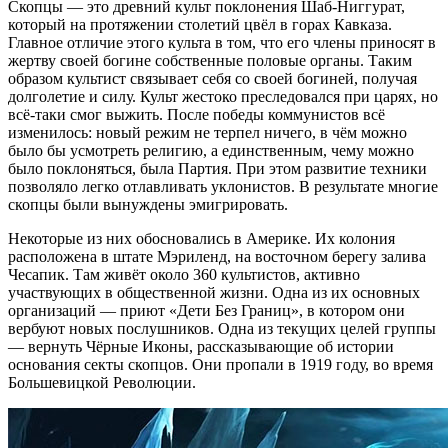
Скопцы — это древний культ поклонения Шаб-Ниггурат,
который на протяжении столетий цвёл в горах Кавказа.
Главное отличие этого культа в том, что его члены приносят в
жертву своей богине собственные половые органы. Таким
образом культист связывает себя со своей богиней, получая
долголетие и силу. Культ жестоко преследовался при царях, но
всё-таки смог выжить. После победы коммунистов всё
изменилось: новый режим не терпел ничего, в чём можно
было бы усмотреть религию, а единственным, чему можно
было поклоняться, была Партия. При этом развитие техники
позволяло легко отлавливать уклонистов. В результате многие
скопцы были вынуждены эмигрировать.
Некоторые из них обосновались в Америке. Их колония
расположена в штате Мэриленд, на восточном берегу залива
Чесапик. Там живёт около 360 культистов, активно
участвующих в общественной жизни. Одна из их основных
организаций — приют «Дети Без Границ», в котором они
вербуют новых послушников. Одна из текущих целей группы
— вернуть Чёрные Иконы, рассказывающие об истории
основания секты скопцов. Они пропали в 1919 году, во время
Большевицкой Революции.