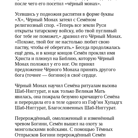
после чего его посетил «чёрный монах».
Усевшись у подножия распятия в форме буквы
«Х», Чёрный Монах затеял с Семёном
религиозный спор. «Теперь все земли Руси
открыты татарскому войску, ибо твой пугливый
бог тебе не поможет,» дразнил его Чёрный Монах.
«Похоже, твой бог не настолько любит свою
паству, чтобы её оберегать.» Беседа продолжалась
ещё день, и в конце концов Семён проклял имя
Христа и плюнул на Библию, которую Чёрный
Монах положил у его ног. Он принял
предложение Чёрного Монаха принять другого
бога (точнее — богиню) в своё сердце.
Чёрный Монах научил Семёна ритуалам вызова
Шаб-Ниггурат, и как только Великая Мать
явилась, она пожрала безумно кричащего Семёна
и переродила его в теле одного из Гоф’нн Хупадгх
Шаб-Ниггурат, Благословенных Шаб-Ниггурат.
Перерождённый, омоложенный и изменённый
чревом Богини, Семён вышел на охоту за
монгольскими войсками. С помощью Тёмных
Отпрысков Богини перерождённый Семён