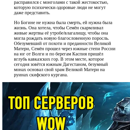
расправился с монголами с такой жестокостью,
которую психически-здоровые люди не могут
даже представить.
Но Богине не нужна была смерть, ей нужна была
жизнь. Она хотела, чтобы Семён скармливал
живые жертвы её утробе/влагалищу, чтобы она
могла рождать новую благословенную поросль.
Обезумевший от похоти и преданности Великой
Матери, Семён прошел через южные степи России
на юг от Волги и по берегам Каспия пришёл
вглубь кавказских гор. В этом месте, которое
сегодня зовётся южным Дагестаном, безумный
монах основал свой храм Великой Матери на
руинах скифского кургана.