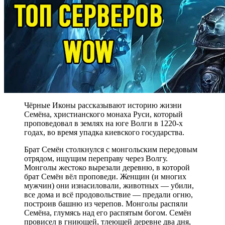
Чёрные Иконы рассказывают историю жизни
Семёна, христианского монаха Руси, который
проповедовал в землях на юге Волги в 1220-х
годах, во время упадка киевского государства.
Брат Семён столкнулся с монгольским передовым
отрядом, ищущим переправу через Волгу.
Монголы жестоко вырезали деревню, в которой
брат Семён вёл проповеди. Женщин (и многих
мужчин) они изнасиловали, животных — убили,
все дома и всё продовольствие — предали огню,
построив башню из черепов. Монголы распяли
Семёна, глумясь над его распятым богом. Семён
провисел в гниющей, тлеющей деревне два дня,