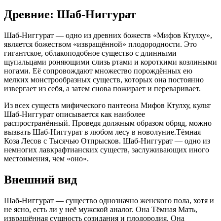
Древние: Шаб-Ниггурат
Шаб-Ниггурат — одно из древних божеств «Мифов Ктулху»,
является божеством «извращённой» плодородности. Это
гигантское, облакоподобное существо с длинными
щупальцами роняющими слизь ртами и короткими козлиными
ногами. Её сопровождают множество порождённых ею
мелких монстрообразных существ, которых она постоянно
извергает из себя, а затем снова пожирает и переваривает.
Из всех существ мифического пантеона Мифов Ктулху, культ
Шаб-Ниггурат описывается как наиболее
распространённый. Проведя должным образом обряд, можно
вызвать Шаб-Ниггурат в любом лесу в новолуние.Тёмная
Коза Лесов с Тысячью Отпрысков. Шаб-Ниггурат — одно из
немногих лавкрафтианских существ, заслуживающих иного
местоимения, чем «оно».
Внешний вид
Шаб-Ниггурат — существо однозначно женского пола, хотя и
не ясно, есть ли у неё мужской аналог. Она Тёмная Мать,
извращённая сущность созидания и плодородия. Она