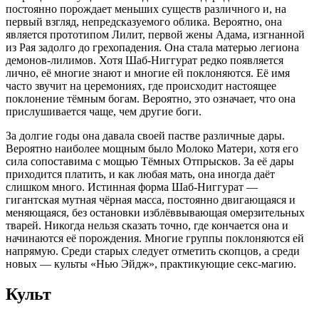
постоянно порождает меньших существ различного и, на
первый взгляд, непредсказуемого облика. Вероятно, она
является прототипом Лилит, первой жены Адама, изгнанной
из Рая задолго до грехопадения. Она стала матерью легиона
демонов-лилимов. Хотя Шаб-Ниггурат редко появляется
лично, её многие знают и многие ей поклоняются. Её имя
часто звучит на церемониях, где происходит настоящее
поклонение тёмным богам. Вероятно, это означает, что она
прислушивается чаще, чем другие боги.
За долгие годы она давала своей пастве различные дары.
Вероятно наиболее мощным было Молоко Матери, хотя его
сила сопоставима с мощью Тёмных Отпрысков. За её дары
приходится платить, и как любая мать, она иногда даёт
слишком много. Истинная форма Шаб-Ниггурат —
гигантская мутная чёрная масса, постоянно двигающаяся и
меняющаяся, без остановки изблёввывающая омерзительных
тварей. Никогда нельзя сказать точно, где кончается она и
начинаются её порождения. Многие группы поклоняются ей
напрямую. Среди старых следует отметить скопцов, а среди
новых — культы «Нью Эйдж», практикующие секс-магию.
Культ