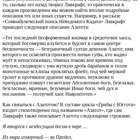
то, сколько лет назад творил Лавкрафт, то практически в
каждом произведении мы можем найти вполне подробные
описания тех или иных существ. Например, в рассказе
«Сомнабулический поиск Неведомого Кадата» Лавкрафт
приводит следующее описание Азатота:
«Тот последний бесформенный кошмар в средоточии хаоса,
который богомерзко клубится и бурлит в самом центре
бесконечности — безграничный султан демонов Азатот, имя
которого не осмелятся произнести ничьи губы, кто жадно
жуёт в непостижимых, тёмных покоях вне времени под
глухую, сводящую с ума жуткую дробь барабанов и тихие
монотонные всхлипы проклятых флейт, под чей мерзкий
грохот и протяжное дудение медленно, неуклюже и
причудливо пляшут гигантские Абсолютные боги, безглазые,
безгласные, мрачные, безумные Иные боги, чей дух и
посланник — ползучий хаос Ньярлатотеп.»
Как связаться с Азатотом? В составе цикла «Грибы с Юггота»
входит стихотворение под названием «Азатот», где сам
Лавкрафт также описывает Азатота следующими строками:
Я вторгся с вездесущим бесом в паре …
Из мира измерений — за Предел,