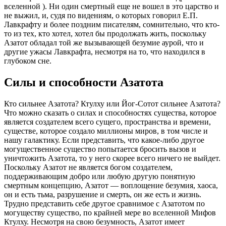
вселенной ). Ни один смертный еще не вошел в это царство и
не выжил, и, судя по видениям, о которых говорил Е.П.
Лавкрафту и более поздним писателям, сомнительно, что кто-
то из тех, кто хотел, хотел бы продолжать жить, поскольку
Азатот обладал той же вызывающей безумие аурой, что и
другие ужасы Лавкрафта, несмотря на то, что находился в
глубоком сне.
Силы и способности
Азатота
Кто сильнее Азатота? Ктулху или Йог-Сотот сильнее Азатота?
Что можно сказать о силах и способностях существа, которое
является создателем всего сущего, пространства и времени,
существе, которое создало миллионы миров, в том числе и
нашу галактику. Если представить, что какое-либо другое
могущественное существо попытается бросить вызов и
уничтожить Азатота, то у него скорее всего ничего не выйдет.
Поскольку Азатот не является богом создателем,
поддерживающим добро или любую другую понятную
смертным концепцию, Азатот — воплощение безумия, хаоса,
он и есть тьма, разрушение и смерть, он же есть и жизнь.
Трудно представить себе другое сравнимое с Азатотом по
могуществу существо, по крайней мере во вселенной Мифов
Ктулху. Несмотря на свою безумность, Азатот имеет