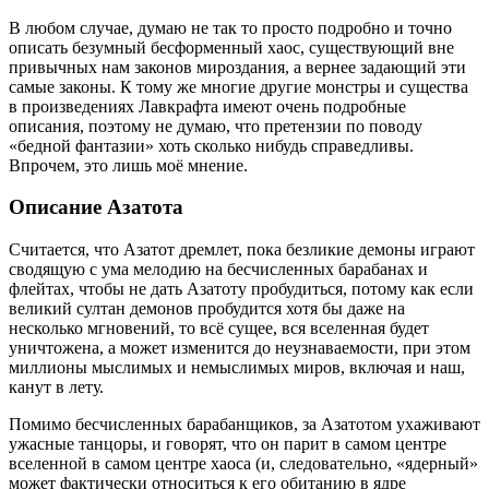
В любом случае, думаю не так то просто подробно и точно
описать безумный бесформенный хаос, существующий вне
привычных нам законов мироздания, а вернее задающий эти
самые законы. К тому же многие другие монстры и существа
в произведениях Лавкрафта имеют очень подробные
описания, поэтому не думаю, что претензии по поводу
«бедной фантазии» хоть сколько нибудь справедливы.
Впрочем, это лишь моё мнение.
Описание Азатота
Считается, что Азатот дремлет, пока безликие демоны играют
сводящую с ума мелодию на бесчисленных барабанах и
флейтах, чтобы не дать Азатоту пробудиться, потому как если
великий султан демонов пробудится хотя бы даже на
несколько мгновений, то всё сущее, вся вселенная будет
уничтожена, а может изменится до неузнаваемости, при этом
миллионы мыслимых и немыслимых миров, включая и наш,
канут в лету.
Помимо бесчисленных барабанщиков, за Азатотом ухаживают
ужасные танцоры, и говорят, что он парит в самом центре
вселенной в самом центре хаоса (и, следовательно, «ядерный»
может фактически относиться к его обитанию в ядре