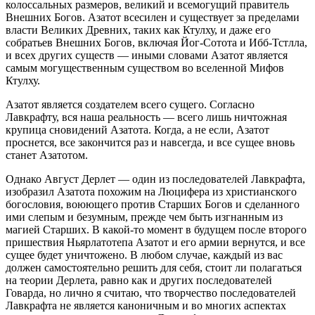
колоссальных размеров, великий и всемогущий правитель
Внешних Богов. Азатот всесилен и существует за пределами
власти Великих Древних, таких как Ктулху, и даже его
собратьев Внешних Богов, включая Йог-Сотота и Ибб-Тстлла,
и всех других существ — иными словами Азатот является
самым могущественным существом во вселенной Мифов
Ктулху.
Азатот является создателем всего сущего. Согласно
Лавкрафту, вся наша реальность — всего лишь ничтожная
крупица сновидений Азатота. Когда, а не если, Азатот
проснется, все закончится раз и навсегда, и все сущее вновь
станет Азатотом.
Однако Август Дерлет — один из последователей Лавкрафта,
изобразил Азатота похожим на Люцифера из христианского
богословия, воюющего против Старших Богов и сделанного
ими слепым и безумным, прежде чем быть изгнанным из
магией Старших. В какой-то момент в будущем после второго
пришествия Ньярлатотепа Азатот и его армии вернутся, и все
сущее будет уничтожено. В любом случае, каждый из вас
должен самостоятельно решить для себя, стоит ли полагаться
на теории Дерлета, равно как и других последователей
Говарда, но лично я считаю, что творчество последователей
Лавкрафта не является каноничным и во многих аспектах