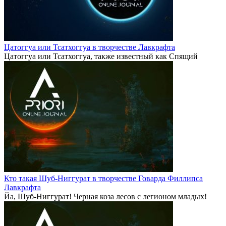
Цатоггуа или Тсатхоггуа в творчестве Лавкрафта
Цатоггуа или Тсатхоггуа, также известный как Спящий
Кто такая Шуб-Ниггурат в творчестве Говарда Филлипса
Лавкрафта
Йа, Шуб-Ниггурат! Черная коза лесов с легионом младых!