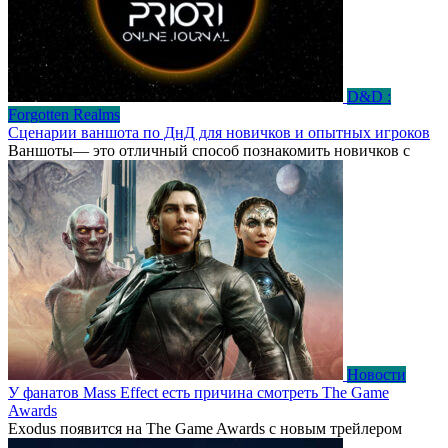
D&D :
Forgotten Realms
Сценарии ваншота по ДнД для новичков и опытных игроков
Ваншоты— это отличный способ познакомить новичков с
Новости
У фанатов Mass Effect есть причина смотреть The Game
Awards
Exodus появится на The Game Awards с новым трейлером