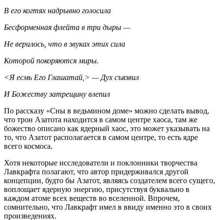
В его когтях надрывно голосила
Бесформенная флейта в три дыры —
Не верилось, что в звуках этих сила
Которой покоряются миры.
<Я есмь Его Глашатай,> — Дух съязвил
И Божеству затрещину влепил
По рассказу «Сны в ведьмином доме» можно сделать вывод,
что трон Азатота находится в самом центре хаоса, там же
божество описано как ядерный хаос, это может указывать на
то, что Азатот располагается в самом центре, то есть ядре
всего космоса.
Хотя некоторые исследователи и поклонники творчества
Лавкрафта полагают, что автор придерживался другой
концепции, будто бы Азатот, являясь создателем всего сущего,
воплощает ядерную энергию, присутствуя буквально в
каждом атоме всех веществ во вселенной. Впрочем,
сомнительно, что Лавкрафт имел в ввиду именно это в своих
произведениях.