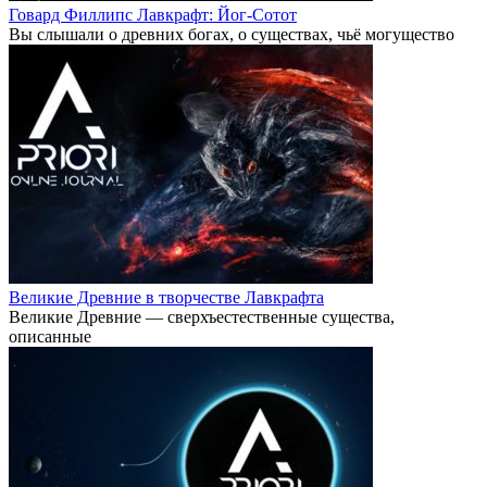
Говард Филлипс Лавкрафт: Йог-Сотот
Вы слышали о древних богах, о существах, чьё могущество
Великие Древние в творчестве Лавкрафта
Великие Древние — сверхъестественные существа,
описанные