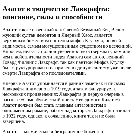
Азатот в творчестве Лавкрафта:
описание, силы и способности
Азатот, также известный как Слепой Безумный Бог, Вечно
жующий султан демонтов и Ядерный Хаос, является
верховным божеством пантеона мифов Ктулху и, по всей
видимости, самым могущественным существом во вселенной.
Впрочем, нельзя с полной уверенностью утверждать, кем или
чем в действительности видел Азатота сам автор, великий
Говард Филлипс Лавкрафт, так как пантеон Мифов Ктулху
был структурирован и оформлен в единую систему уже после
смерти Лавкрафта его последователями.
Впервые Азатот упоминается в ранних заметках и письмах
Лавкрафта примерно в 1919 году, а затем фигурирует в
нескольких произведениях Лавкрафта (в первую очередь в
рассказе «Сомнабулический поиск Неведомого Кадата»).
Азатот должен был стать главным антагонистом в
одноименном романе, работу над которым Лавкрафт начинал
в 1922 году, однако, к сожалению, книга так и не была
завершена.
Азатот — космическое и безграничное божество