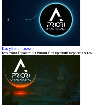
Как убили ведьмака
Кто Убил Геральта из Ривии Вот краткий пересказ о том