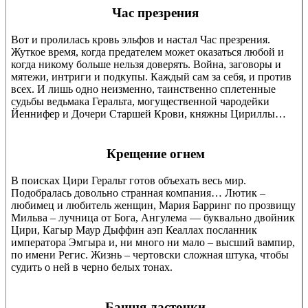
Час презрения
Вот и пролилась кровь эльфов и настал Час презрения.
Жуткое время, когда предателем может оказаться любой и
когда никому больше нельзя доверять. Война, заговоры и
мятежи, интриги и подкупы. Каждый сам за себя, и против
всех. И лишь одно неизменно, таинственно сплетенные
судьбы ведьмака Геральта, могущественной чародейки
Йеннифер и Дочери Старшей Крови, княжны Цириллы…
Крещение огнем
В поисках Цири Геральт готов объехать весь мир.
Подобралась довольно странная компания… Лютик –
любимец и любитель женщин, Мария Барринг по прозвищу
Мильва – лучница от Бога, Ангулема — буквально двойник
Цири, Кагыр Маур Дыффин аэп Кеаллах посланник
императора Эмгыра и, ни много ни мало – высший вампир,
по имени Регис. Жизнь – чертовски сложная штука, чтобы
судить о ней в черно белых тонах.
Башня ласточки