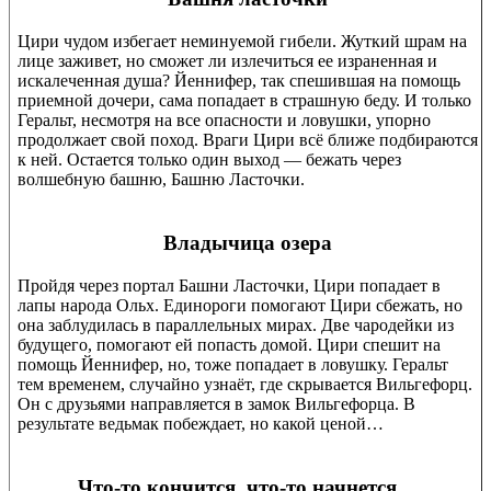
Цири чудом избегает неминуемой гибели. Жуткий шрам на
лице заживет, но сможет ли излечиться ее израненная и
искалеченная душа? Йеннифер, так спешившая на помощь
приемной дочери, сама попадает в страшную беду. И только
Геральт, несмотря на все опасности и ловушки, упорно
продолжает свой поход. Враги Цири всё ближе подбираются
к ней. Остается только один выход — бежать через
волшебную башню, Башню Ласточки.
Владычица озера
Пройдя через портал Башни Ласточки, Цири попадает в
лапы народа Ольх. Единороги помогают Цири сбежать, но
она заблудилась в параллельных мирах. Две чародейки из
будущего, помогают ей попасть домой. Цири спешит на
помощь Йеннифер, но, тоже попадает в ловушку. Геральт
тем временем, случайно узнаёт, где скрывается Вильгефорц.
Он с друзьями направляется в замок Вильгефорца. В
результате ведьмак побеждает, но какой ценой…
Что-то кончится, что-то начнется…