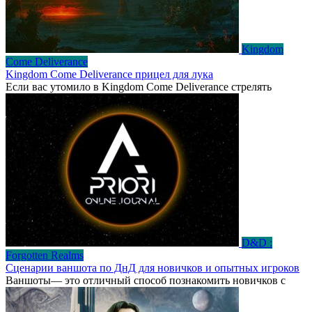
Kingdom
Come Deliverance
Kingdom Come Deliverance прицел для лука
Если вас утомило в Kingdom Come Deliverance стрелять
D&D :
Forgotten Realms
Сценарии ваншота по ДнД для новичков и опытных игроков
Ваншоты— это отличный способ познакомить новичков с