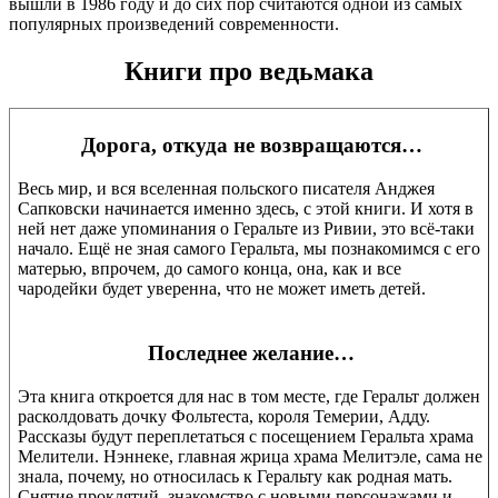
вышли в 1986 году и до сих пор считаются одной из самых
популярных произведений современности.
Книги про ведьмака
Дорога, откуда не возвращаются…
Весь мир, и вся вселенная польского писателя Анджея
Сапковски начинается именно здесь, с этой книги. И хотя в
ней нет даже упоминания о Геральте из Ривии, это всё-таки
начало. Ещё не зная самого Геральта, мы познакомимся с его
матерью, впрочем, до самого конца, она, как и все
чародейки будет уверенна, что не может иметь детей.
Последнее желание…
Эта книга откроется для нас в том месте, где Геральт должен
расколдовать дочку Фольтеста, короля Темерии, Адду.
Рассказы будут переплетаться с посещением Геральта храма
Мелители. Нэннеке, главная жрица храма Мелитэле, сама не
знала, почему, но относилась к Геральту как родная мать.
Снятие проклятий, знакомство с новыми персонажами и