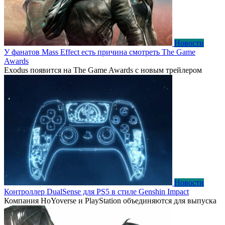
Новости
У фанатов Mass Effect есть причина смотреть The Game
Awards
Exodus появится на The Game Awards с новым трейлером
Новости
Контроллер DualSense для PS5 в стиле Genshin Impact
Компания HoYoverse и PlayStation объединяются для выпуска