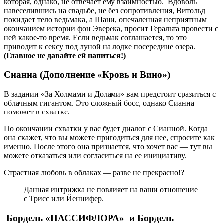
которая, однако, не отвечает ему взаимностью. Вдоволь
навеселившись на свадьбе, не без сопротивления, Витольд
покидает тело ведьмака, а Шани, опечаленная неприятным
окончанием истории фон Эверека, просит Геральта провести с
ней какое-то время. Если ведьмак соглашается, то это
приводит к сексу под луной на лодке посередине озера.
(Главное не давайте ей напиться!)
Сианна (
Дополнение «Кровь и Вино»
)
В задании «За Холмами и Долами» вам предстоит сразиться с
облачным гигантом. Это сложный босс, однако Сианна
поможет в схватке.
По окончании схватки у вас будет диалог с Сианной. Когда
она скажет, что вы можете пригодиться для нее, спросите как
именно. После этого она признается, что хочет вас — тут вы
можете отказаться или согласиться на ее инициативу.
Страстная любовь в облаках — разве не прекрасно!?
Данная интрижка не повлияет на ваши отношение
с Трисс или Йеннифер.
Бордель «ПАССИФЛОРА» и Бордель