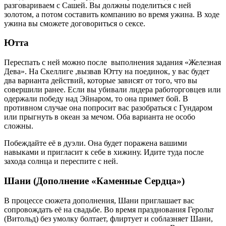
разговариваем с Сашей. Вы должны поделиться с ней
золотом, а потом составить компанию во время ужина. В ходе
ужина вы сможете договориться о сексе.
Ютта
Переспать с ней можно после выполнения задания «Железная
Дева». На Скеллиге ,вызвав Ютту на поединок, у вас будет
два варианта действий, которые зависят от того, что вы
совершили ранее. Если вы убивали лидера работорговцев или
одержали победу над Эйнаром, то она примет бой. В
противном случае она попросит вас разобраться с Гундаром
или прыгнуть в океан за мечом. Оба варианта не особо
сложны.
Побеждайте её в дуэли. Она будет поражена вашими
навыками и пригласит к себе в хижину. Идите туда после
захода солнца и переспите с ней.
Шани (
Дополнение «Каменные Сердца»)
В процессе сюжета дополнения, Шани приглашает вас
сопровождать её на свадьбе. Во время празднования Герольт
(Витольд) без умолку болтает, флиртует и соблазняет Шани,