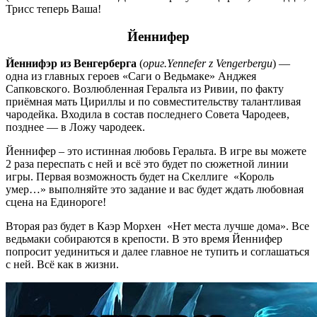
Трисс теперь Ваша!
Йеннифер
Йеннифэр из Венгерберга
(
ориг.
Yennefer z Vengerbergu
) —
одна из главных героев «Саги о Ведьмаке» Анджея
Сапковского. Возлюбленная Геральта из Ривии, по факту
приёмная мать Цириллы и по совместительству талантливая
чародейка. Входила в состав последнего Совета Чародеев,
позднее — в Ложу чародеек.
Йеннифер – это истинная любовь Геральта. В игре вы можете
2 раза переспать с ней и всё это будет по сюжетной линии
игры. Первая возможность будет на Скеллиге «Король
умер…» выполняйте это задание и вас будет ждать любовная
сцена на Единороге!
Вторая раз будет в Каэр Морхен «Нет места лучше дома». Все
ведьмаки собираются в крепости. В это время Йеннифер
попросит уединиться и далее главное не тупить и соглашаться
с ней. Всё как в жизни.