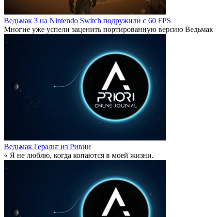
Ведьмак 3 на Nintendo Switch подружили с 60 FPS
Многие уже успели заценить портированную версию Ведьмак
Ведьмак Геральт из Ривии
« Я не люблю, когда копаются в моей жизни.