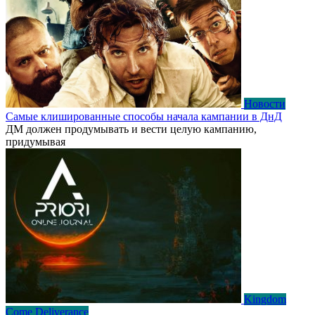
Новости
Самые клишированные способы начала кампании в ДнД
ДМ должен продумывать и вести целую кампанию,
придумывая
Kingdom
Come Deliverance