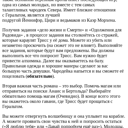
одна из самых молодых, но вместе с тем самых
талантливых чародеек Севера. Имеет близкие отношения
с Геральтом, является лучшей
подругой Йеннифэр, Цири и ведьмаков из Каэр Морхена.
Получив задания «дело жизни и Смерти» и «Одолжения для
Радовида» , в процессе задания вы столкнётесь со стражей,
которые караулят Трисс у её дома. Можете из убить или
незаметно проскочить (на сюжет это не влияет). Выполняйте
все задания, которые будут вам предложены. Вы должны
выполнить все что попросит Трисс. Вам нужно будет
привести алхимика. Далее вы оказываетесь на балу.
Правильная одежда и хорошие манеры сделают за вас
большую часть девушки. Чародейка напьется и вы сможете её
поцеловать (
обязательно
).
Вторая важная часть романа – это выбор. Помочь магам или
отправиться на поиски Анаис и Бертольда? Выбирайте
обязательно помощь магам (Очевидно). В конце всего этого
вы окажетесь около гавани, где Трисс будет прощаться с
Геральтом.
Вы можете отвергнуть волшебницу и она уплывет на корабле.
А можете проявить свои чувства к ней и попросить остаться
(«Я люблю тебя» или «Давай попробуем ещё раз»). Молодцы,