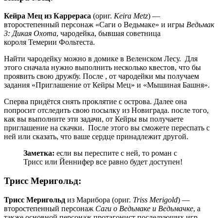
Кейра Мец из Каррераса
(ориг.
Keira Metz
) —
второстепенный персонаж «Саги о Ведьмаке» и игры
Ведьмак
3: Дикая Охота
, чародейка, бывшая советница
короля Темерии Фольтеста.
Найти чародейку можно в домике в Веленском Лесу. Для
этого сначала нужно выполнить несколько квестов, что бы
проявить свою дружбу. После , от чародейки мы получаем
задания «Приглашение от Кейры Мец» и «Мышиная Башня».
Сперва придётся снять проклятие с острова. Далее она
попросит отследить свою посылку из Новиграда. после того,
как вы выполните эти задачи, от Кейры вы получаете
приглашение на скачки. После этого вы сможете переспать с
ней или сказать, что ваше сердце принадлежит другой.
Заметка:
если вы переспите с ней, то роман с
Трисс или Йеннифер все равно будет доступен!
Трисс Меригольд:
Трисс Меригольд
из Марибора (ориг.
Triss Merigold
) —
второстепенный персонаж
Саги о Ведьмаке и Ведьмачке
, а
также основной персонаж протагонист последующих игр,