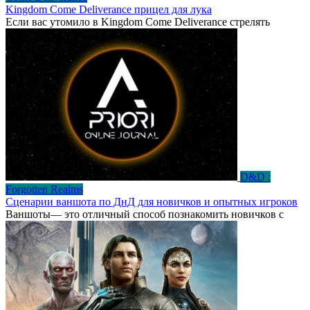
Kingdom Come Deliverance прицел для лука
Если вас утомило в Kingdom Come Deliverance стрелять
D&D :
Forgotten Realms
Сценарии ваншота по ДнД для новичков и опытных игроков
Ваншоты— это отличный способ познакомить новичков с