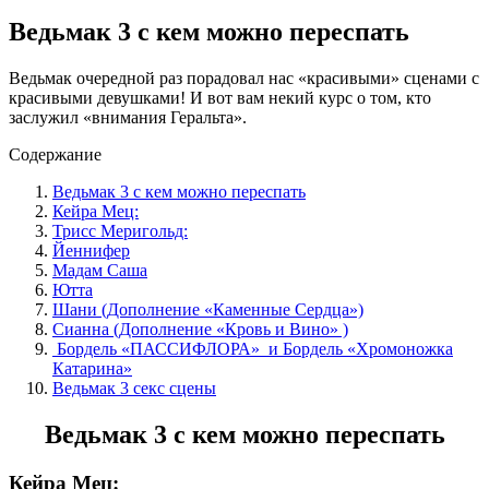
Ведьмак 3 с кем можно переспать
Ведьмак очередной раз порадовал нас «красивыми» сценами с
красивыми девушками! И вот вам некий курс о том, кто
заслужил «внимания Геральта».
Содержание
Ведьмак 3 с кем можно переспать
Кейра Мец:
Трисс Меригольд:
Йеннифер
Мадам Саша
Ютта
Шани (Дополнение «Каменные Сердца»)
Сианна (Дополнение «Кровь и Вино» )
Бордель «ПАССИФЛОРА» и Бордель «Хромоножка
Катарина»
Ведьмак 3 секс сцены
Ведьмак 3 с кем можно переспать
Кейра Мец: