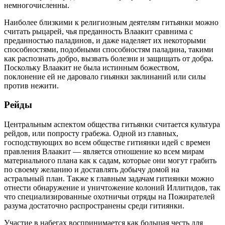
немногочисленны.
Наиболее близкими к религиозным деятелям гитьянки можно
считать рыцарей, чья преданность Влаакит сравнима с
преданностью паладинов, и даже наделяет их некоторыми
способностями, подобными способностям паладина, такими
как распознать добро, вызвать болезни и защищать от добра.
Поскольку Влаакит не была истинным божеством,
поклонение ей не даровало гиьянки заклинаний или силы
против нежити.
Рейды
Центральным аспектом общества гитьянки считается культура
рейдов, или попросту грабежа. Одной из главных,
господствующих во всем обществе гитиянки идей с времен
правления Влаакит — является отношение ко всем мирам
материального плана как к садам, которые они могут грабить
по своему желанию и доставлять добычу домой на
астральный план. Также к главным задачам гитиянки можно
отнести обнаружение и уничтожение колоний Иллитидов, так
что специализированные охотничьи отряды на Пожирателей
разума достаточно распространены среди гитиянки.
Участие в набегах воспринимается как большая честь для