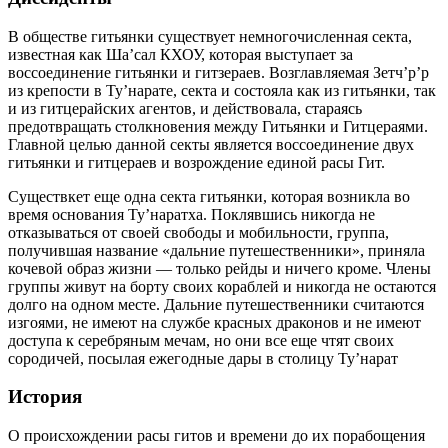
В обществе гитьянки существует немногочисленная секта,
известная как Ша’сал КХОУ, которая выступает за
воссоединение гитьянки и гитзераев. Возглавляемая Зетч’р’р
из крепости в Ту’нарате, секта и состояла как из гитьянки, так
и из гитцерайских агентов, и действовала, стараясь
предотвращать столкновения между Гитьянки и Гитцераями.
Главной целью данной секты является воссоединение двух
гитьянки и гитцераев и возрождение единой расы Гит.
Существкет еще одна секта гитьянки, которая возникла во
время основания Ту’наратха. Поклявшись никогда не
отказываться от своей свободы и мобильности, группа,
получившая название «дальние путешественники», приняла
кочевой образ жизни — только рейды и ничего кроме. Члены
группы живут на борту своих кораблей и никогда не остаются
долго на одном месте. Дальние путешественники считаются
изгоями, не имеют на службе красных драконов и не имеют
доступа к серебряным мечам, но они все еще чтят своих
сородичей, посылая ежегодные дары в столицу Ту’нарат
История
О происхождении расы гитов и времени до их порабощения