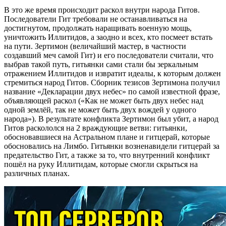
В это же время происходит раскол внутри народа Гитов.
Последователи Гит требовали не останавливаться на
достигнутом, продолжать наращивать военную мощь,
уничтожить Иллитидов, а заодно и всех, кто посмеет встать
на пути. Зертимон (величайший мастер, в частности
создавший меч самой Гит) и его последователи считали, что
выбрав такой путь, гитьянки сами стали бы зеркальным
отражением Иллитидов и извратит идеалы, к которым должен
стремиться народ Гитов. Сборник тезисов Зертимона получил
название «Декларации двух небес» по самой известной фразе,
объявляющей раскол («Как не может быть двух небес над
одной землёй, так не может быть двух вождей у одного
народа»). В результате конфликта Зертимон был убит, а народ
Гитов раскололся на 2 враждующие ветви: гитьянки,
обосновавшиеся на Астральном плане и гитцерай, которые
обосновались на Лимбо. Гитьянки возненавидели гитцерай за
предательство Гит, а также за то, что внутренний конфликт
пошёл на руку Иллитидам, которые смогли скрыться на
различных планах.