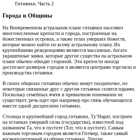
Гитиянки. Часть 2
Города и Общины
На Вневременном астральном плане гитьянки населяют
многочисленные крепости и города, построенные на
божественных островах, а также телах умерших божеств,
которые можно найти по всему астральному плану. Их
крупнейшими резиденциями являются массивные, богато
украшенные замки, которые другие существа на астральном
плане обычно обходят стороной. Эти крепости иногда
достигают размеров городов и являются центрами торговли и
производства гитьянки.
В своих общинах гитьянки обычно живут поодиночке, но
некоторые связанные друг с другом гитьянки селятся парами.
Поскольку семейных ячеек в привычном понимании не
существует, речь идет про например про связь обучающихся
вместе одной дисциплине гитьянки.
Столица и крупнейший город гитьянки, Ту’Нарат, построен
на останках умершей силы (государства), известной под
названием Та, что в пустоте (Тот, что в пустоте). Самым
важным торговым городом является Гитмир, также самый
космополитичный из общин гитьянки. Другие