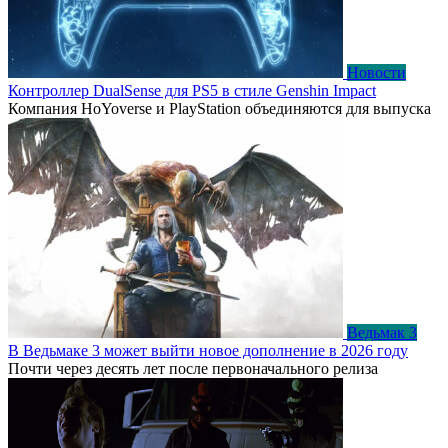
Новости
Контроллер DualSense для PS5 в стиле Genshin Impact
Компания HoYoverse и PlayStation объединяются для выпуска
Ведьмак 3
В Ведьмаке 3 может выйти новое дополнение в 2026 году
Почти через десять лет после первоначального релиза