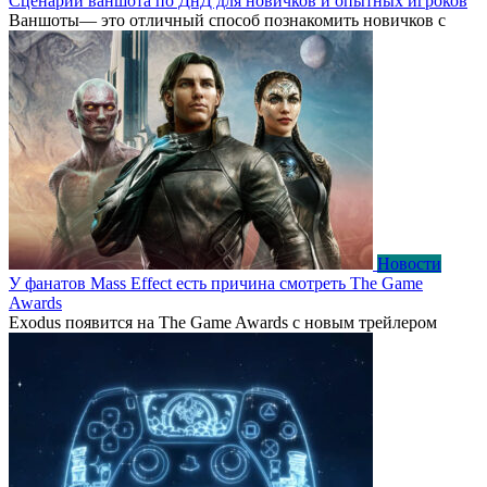
Сценарии ваншота по ДнД для новичков и опытных игроков
Ваншоты— это отличный способ познакомить новичков с
Новости
У фанатов Mass Effect есть причина смотреть The Game
Awards
Exodus появится на The Game Awards с новым трейлером