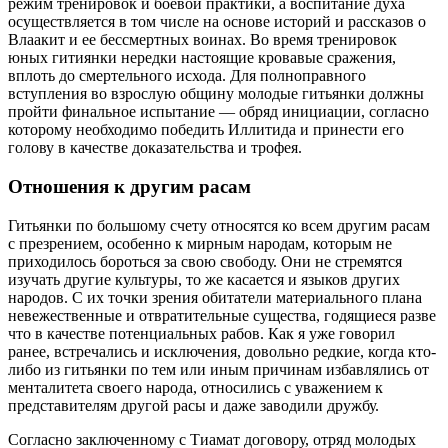
режим тренировок и боевой практики, а воспитание духа
осуществляется в том числе на основе историй и рассказов о
Влаакит и ее бессмертных воинах. Во время тренировок
юных гитиянки нередки настоящие кровавые сражения,
вплоть до смертельного исхода. Для полноправного
вступления во взрослую общину молодые гитьянки должны
пройти финальное испытание — обряд инициации, согласно
которому необходимо победить Иллитида и принести его
голову в качестве доказательства и трофея.
Отношения к другим расам
Гитьянки по большому счету относятся ко всем другим расам
с презрением, особенно к мирным народам, которым не
приходилось бороться за свою свободу. Они не стремятся
изучать другие культуры, то же касается и языков других
народов. С их точки зрения обитатели материального плана
невежественные и отвратительные существа, годящиеся разве
что в качестве потенциальных рабов. Как я уже говорил
ранее, встречались и исключения, довольно редкие, когда кто-
либо из гитьянки по тем или иным причинам избавлялись от
менталитета своего народа, относились с уважением к
представителям другой расы и даже заводили дружбу.
Согласно заключенному с Тиамат договору, отряд молодых