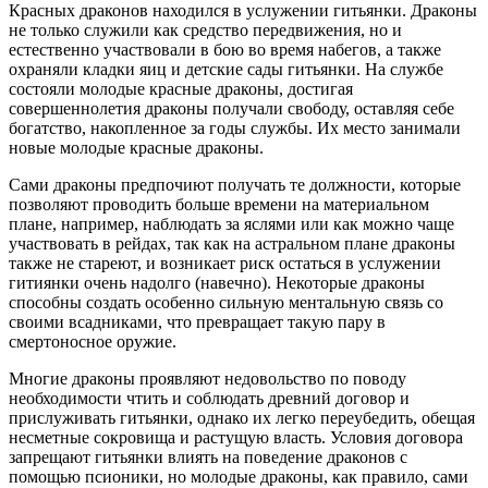
Красных драконов находился в услужении гитьянки. Драконы
не только служили как средство передвижения, но и
естественно участвовали в бою во время набегов, а также
охраняли кладки яиц и детские сады гитьянки. На службе
состояли молодые красные драконы, достигая
совершеннолетия драконы получали свободу, оставляя себе
богатство, накопленное за годы службы. Их место занимали
новые молодые красные драконы.
Сами драконы предпочиют получать те должности, которые
позволяют проводить больше времени на материальном
плане, например, наблюдать за яслями или как можно чаще
участвовать в рейдах, так как на астральном плане драконы
также не стареют, и возникает риск остаться в услужении
гитиянки очень надолго (навечно). Некоторые драконы
способны создать особенно сильную ментальную связь со
своими всадниками, что превращает такую пару в
смертоносное оружие.
Многие драконы проявляют недовольство по поводу
необходимости чтить и соблюдать древний договор и
прислуживать гитьянки, однако их легко переубедить, обещая
несметные сокровища и растущую власть. Условия договора
запрещают гитьянки влиять на поведение драконов с
помощью псионики, но молодые драконы, как правило, сами