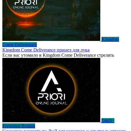
Kingdom
Come Deliverance
Kingdom Come Deliverance прицел для лука
Если вас утомило в Kingdom Come Deliverance стрелять
D&D :
Forgotten Realms