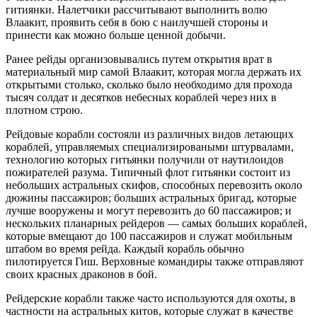
гитиянки. Налетчики рассчитывают выполнить волю
Влаакит, проявить себя в бою с наилучшей стороны и
принести как можно больше ценной добычи.
Ранее рейды организовывались путем открытия врат в
материальный мир самой Влаакит, которая могла держать их
открытыми столько, сколько было необходимо для прохода
тысяч солдат и десятков небесных кораблей через них в
плотном строю.
Рейдовые корабли состояли из различных видов летающих
кораблей, управляемых специализироваными штурвалами,
технологию которых гитьянки получили от наутилоидов
пожирателей разума. Типичный флот гитьянки состоит из
небольших астральных скифов, способных перевозить около
дюжины пассажиров; больших астральных бригад, которые
лучше вооружены и могут перевозить до 60 пассажиров; и
нескольких планарных рейдеров — самых больших кораблей,
которые вмещают до 100 пассажиров и служат мобильным
штабом во время рейда. Каждый корабль обычно
пилотируется Гиш. Верховные командиры также отправляют
своих красных драконов в бой.
Рейдерские корабли также часто используются для охоты, в
частности на астральных китов, которые служат в качестве