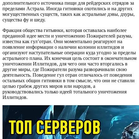
дополнительного источника пищи для рейдерских отрядов за
пределами Астрала. Иногда гитиянки охотились и на других
могущественных существ, таких как астральные дэвы, дхуры,
существа фу и шеду.
Фракция общества гитьянки, которая оставалась наиболее
преданной идее мести и уничтожению Пожирателей разума,
известна как гул’отран. Они моментально реагируют на
появление информации о наличии колонии иллитидов и
организуют наступательные операции куда угодно за пределы
астрального плана. Их конечная цель состоит в окончательном
уничтожении Иллитидов, для чего они часто вторгались в
другие миры, где Пожиратели разума разворачивали свою
деятельность. Поведение гул отран отличалось от поведения
остальных общин гитиянки в том смысле, что они не ставили
целью грабеж других миров или народов, а
руководствовались только идеей тотального уничтожения
Иллитидов.