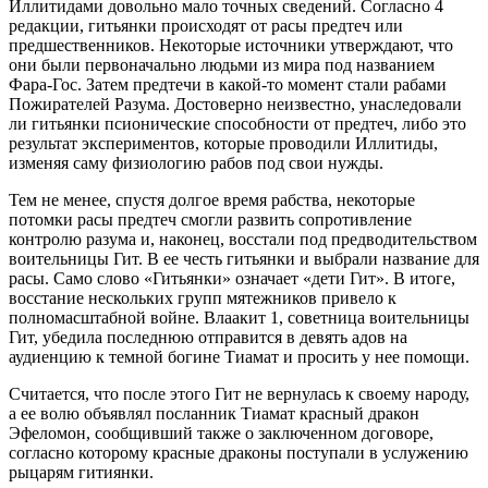
Иллитидами довольно мало точных сведений. Согласно 4
редакции, гитьянки происходят от расы предтеч или
предшественников. Некоторые источники утверждают, что
они были первоначально людьми из мира под названием
Фара-Гос. Затем предтечи в какой-то момент стали рабами
Пожирателей Разума. Достоверно неизвестно, унаследовали
ли гитьянки псионические способности от предтеч, либо это
результат экспериментов, которые проводили Иллитиды,
изменяя саму физиологию рабов под свои нужды.
Тем не менее, спустя долгое время рабства, некоторые
потомки расы предтеч смогли развить сопротивление
контролю разума и, наконец, восстали под предводительством
воительницы Гит. В ее честь гитьянки и выбрали название для
расы. Само слово «Гитьянки» означает «дети Гит». В итоге,
восстание нескольких групп мятежников привело к
полномасштабной войне. Влаакит 1, советница воительницы
Гит, убедила последнюю отправится в девять адов на
аудиенцию к темной богине Тиамат и просить у нее помощи.
Считается, что после этого Гит не вернулась к своему народу,
а ее волю объявлял посланник Тиамат красный дракон
Эфеломон, сообщивший также о заключенном договоре,
согласно которому красные драконы поступали в услужению
рыцарям гитиянки.