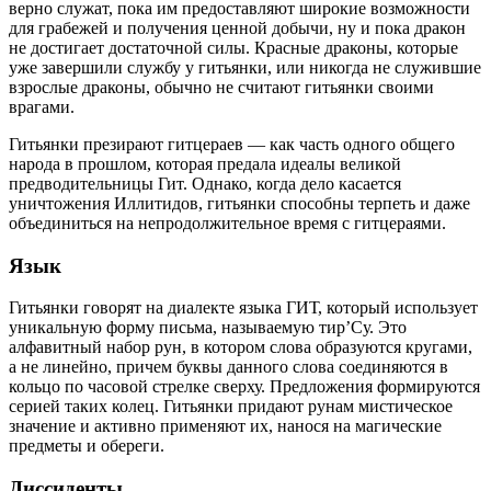
верно служат, пока им предоставляют широкие возможности
для грабежей и получения ценной добычи, ну и пока дракон
не достигает достаточной силы. Красные драконы, которые
уже завершили службу у гитьянки, или никогда не служившие
взрослые драконы, обычно не считают гитьянки своими
врагами.
Гитьянки презирают гитцераев — как часть одного общего
народа в прошлом, которая предала идеалы великой
предводительницы Гит. Однако, когда дело касается
уничтожения Иллитидов, гитьянки способны терпеть и даже
объединиться на непродолжительное время с гитцераями.
Язык
Гитьянки говорят на диалекте языка ГИТ, который использует
уникальную форму письма, называемую тир’Су. Это
алфавитный набор рун, в котором слова образуются кругами,
а не линейно, причем буквы данного слова соединяются в
кольцо по часовой стрелке сверху. Предложения формируются
серией таких колец. Гитьянки придают рунам мистическое
значение и активно применяют их, нанося на магические
предметы и обереги.
Диссиденты