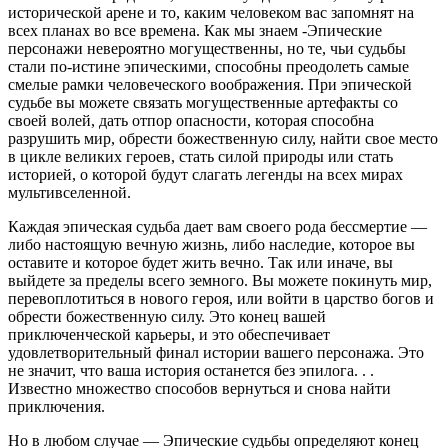
исторической арене и то, каким человеком вас запомнят на
всех планах во все времена. Как мы знаем -Эпические
персонажи невероятно могущественны, но те, чьи судьбы
стали по-истине эпическими, способны преодолеть самые
смелые рамки человеческого воображения. При эпической
судьбе вы можете связать могущественные артефакты со
своей волей, дать отпор опасности, которая способна
разрушить мир, обрести божественную силу, найти свое место
в цикле великих героев, стать силой природы или стать
историей, о которой будут слагать легенды на всех мирах
мультивселенной.
Каждая эпическая судьба дает вам своего рода бессмертие —
либо настоящую вечную жизнь, либо наследие, которое вы
оставите и которое будет жить вечно. Так или иначе, вы
выйдете за пределы всего земного. Вы можете покинуть мир,
перевоплотиться в нового героя, или войти в царство богов и
обрести божественную силу. Это конец вашей
приключенческой карьеры, и это обеспечивает
удовлетворительный финал истории вашего персонажа. Это
не значит, что ваша история останется без эпилога. . .
Известно множество способов вернуться и снова найти
приключения.
Но в любом случае — Эпические судьбы определяют конец