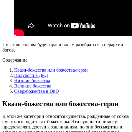
Полагаю, сперва будет правильным разобраться в иерархии
богов.
Содержание
Квази-божества или божества-герои
Полубоги в ДнД
Низшие божества
Великие божества
Сверхбожества в DnD
Квази-божества или божества-герои
К этой же категории относятся существа, рожденные от союза
смертного родителя с божеством. Эти сущности не могут
предоставлять доступ к заклинаниям, но они бессмертны и