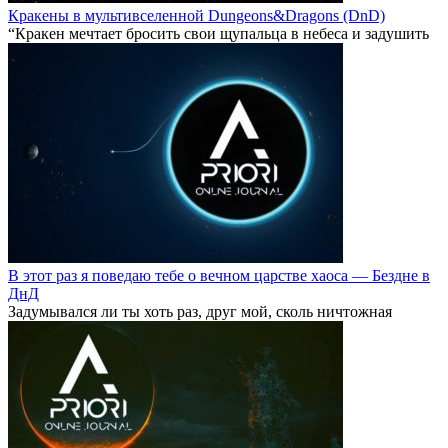
Кракены в мультивселенной Dungeons&Dragons (DnD)
“Кракен мечтает бросить свои щупальца в небеса и задушить
В этот раз я поведаю тебе о вечном царстве хаоса — Бездне в
ДнД
Задумывался ли ты хоть раз, друг мой, сколь ничтожная