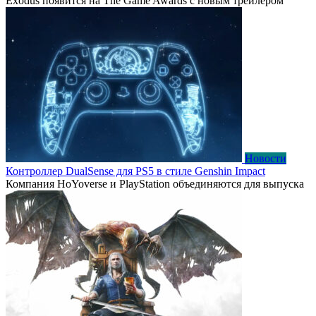
Exodus появится на The Game Awards с новым трейлером
Новости
Контроллер DualSense для PS5 в стиле Genshin Impact
Компания HoYoverse и PlayStation объединяются для выпуска