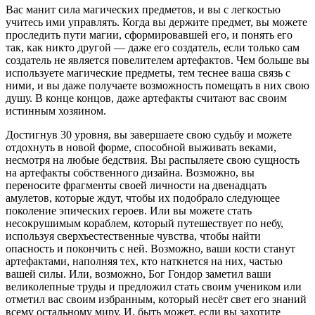
Вас манит сила магических предметов, и вы с легкостью
учитесь ими управлять. Когда вы держите предмет, вы можете
проследить пути магии, сформировавшей его, и понять его
так, как никто другой — даже его создатель, если только сам
создатель не является повелителем артефактов. Чем больше вы
используете магические предметы, тем теснее ваша связь с
ними, и вы даже получаете возможность помещать в них свою
душу. В конце концов, даже артефакты считают вас своим
истинным хозяином.
Достигнув 30 уровня, вы завершаете свою судьбу и можете
отдохнуть в новой форме, способной выживать веками,
несмотря на любые бедствия. Вы распыляете свою сущность
на артефакты собственного дизайна. Возможно, вы
переносите фрагменты своей личности на двенадцать
амулетов, которые ждут, чтобы их подобрало следующее
поколение эпических героев. Или вы можете стать
несокрушимым кораблем, который путешествует по небу,
используя сверхъестественные чувства, чтобы найти
опасность и покончить с ней. Возможно, ваши кости станут
артефактами, наполняя тех, кто наткнется на них, частью
вашей силы. Или, возможно, Бог Гондор заметил ваши
великолепные труды и предложил стать своим учеником или
отметил вас своим избранным, который несёт свет его знаний
всему остальному миру. И, быть может, если вы захотите