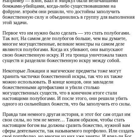
Например — Бэйн, Баал и Миркул были величайшими
бомжами-убийцами, когда-либо существовавшими на
фэйруне. втроём они решили, что достойны заполучить
божественную силу и объединились в группу для выполнения
этой задачи.
Первое что им нужно было сделать — это стать полубогами.
Так вот, На самом деле полубогов больше, чем вы думаете,
многие могущественные, великие монстры на самом деле
являются полубогами. Когда их убивают, они выпускают
свою божественную искру. И эта троица уничтожала таких
существ и разделяли божественную искру между собой.
Некоторые Локации и магические предметы тоже могут
хранить частички божественной искры, так что их также
можно использовать. В конце концов, они завладели
божественными артефактами и убили столько
могущественных существ, что в конечном итоге стали
настоящими полубогами. И после этого, они решили убить
одного из сильнейших божеств, что бы заполучить его силы.
Правда там немного другая история, и этот бог сам отдал им
свои силы, но тем не менее… Таким образом, чтобы стать
настоящим богом вы должны сразить божество, нужной вам
сферы деятельности, так называемого портфолио. Или создать
своё портфолио, но многие из них уже заняты. И вряд-ли Бог