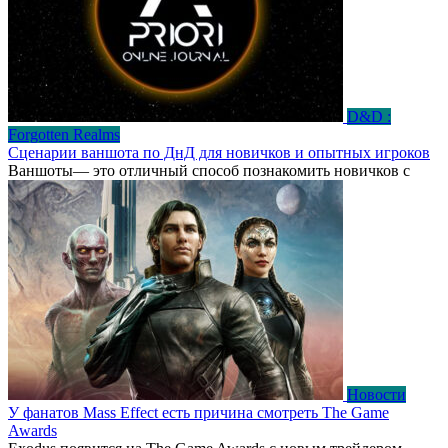
D&D :
Forgotten Realms
Сценарии ваншота по ДнД для новичков и опытных игроков
Ваншоты— это отличный способ познакомить новичков с
Новости
У фанатов Mass Effect есть причина смотреть The Game
Awards