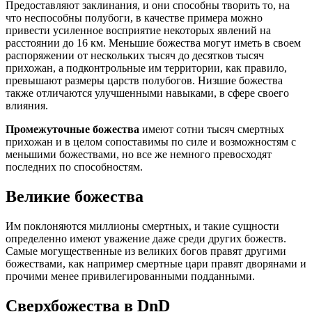
Предоставляют заклинания, и они способны творить то, на
что неспособны полубоги, в качестве примера можно
привести усиленное восприятие некоторых явлений на
расстоянии до 16 км. Меньшие божества могут иметь в своем
распоряжении от нескольких тысяч до десятков тысяч
прихожан, а подконтрольные им территории, как правило,
превышают размеры царств полубогов. Низшие божества
также отличаются улучшенными навыками, в сфере своего
влияния.
Промежуточные божества
имеют сотни тысяч смертных
прихожан и в целом сопоставимы по силе и возможностям с
меньшими божествами, но все же немного превосходят
последних по способностям.
Великие божества
Им
поклоняются миллионы смертных, и такие сущности
определенно имеют уважение даже среди других божеств.
Самые могущественные из великих богов правят другими
божествами, как например смертные цари правят дворянами и
прочими менее привилегированными подданными.
Сверхбожества в DnD