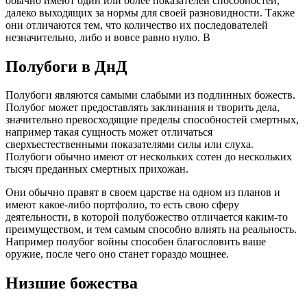
обычно имеют один или более показателей способностей,
далеко выходящих за нормы для своей разновидности. Также
они отличаются тем, что количество их последователей
незначительно, либо и вовсе равно нулю. В
Полубоги в ДнД
Полубоги являются самыми слабыми из подлинных божеств.
Полубог может предоставлять заклинания и творить дела,
значительно превосходящие пределы способностей смертных,
например такая сущность может отличаться
сверхъестественными показателями силы или слуха.
Полубоги обычно имеют от нескольких сотен до нескольких
тысяч преданных смертных прихожан.
Они обычно правят в своем царстве на одном из планов и
имеют какое-либо портфолио, то есть свою сферу
деятельности, в которой полубожество отличается каким-то
преимуществом, и тем самым способно влиять на реальность.
Например полубог войны способен благословить ваше
оружие, после чего оно станет гораздо мощнее.
Низшие божества