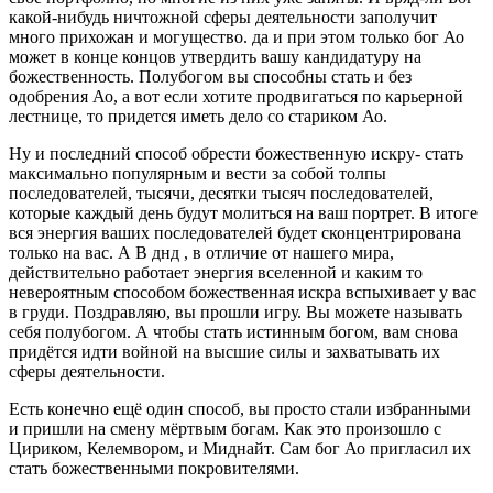
какой-нибудь ничтожной сферы деятельности заполучит
много прихожан и могущество. да и при этом только бог Ао
может в конце концов утвердить вашу кандидатуру на
божественность. Полубогом вы способны стать и без
одобрения Ао, а вот если хотите продвигаться по карьерной
лестнице, то придется иметь дело со стариком Ао.
Ну и последний способ обрести божественную искру- стать
максимально популярным и вести за собой толпы
последователей, тысячи, десятки тысяч последователей,
которые каждый день будут молиться на ваш портрет. В итоге
вся энергия ваших последователей будет сконцентрирована
только на вас. А В днд , в отличие от нашего мира,
действительно работает энергия вселенной и каким то
невероятным способом божественная искра вспыхивает у вас
в груди. Поздравляю, вы прошли игру. Вы можете называть
себя полубогом. А чтобы стать истинным богом, вам снова
придётся идти войной на высшие силы и захватывать их
сферы деятельности.
Есть конечно ещё один способ, вы просто стали избранными
и пришли на смену мёртвым богам. Как это произошло с
Цириком, Келемвором, и Миднайт. Сам бог Ао пригласил их
стать божественными покровителями.