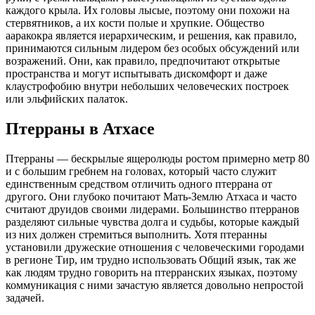
каждого крыла. Их головы лысые, поэтому они похожи на
стервятников, а их кости полые и хрупкие. Общество
ааракокра является иерархическим, и решения, как правило,
принимаются сильным лидером без особых обсуждений или
возражений. Они, как правило, предпочитают открытые
пространства и могут испытывать дискомфорт и даже
клаустрофобию внутри небольших человеческих построек
или эльфийских палаток.
Птерраны в Атхасе
Птерраны — бескрылые ящеролюды ростом примерно метр 80
и с большим гребнем на головах, который часто служит
единственным средством отличить одного птеррана от
другого. Они глубоко почитают Мать-Землю Атхаса и часто
считают друидов своими лидерами. Большинство птерранов
разделяют сильные чувства долга и судьбы, которые каждый
из них должен стремиться выполнить. Хотя птеранны
установили дружеские отношения с человеческими городами
в регионе Тир, им трудно использовать Общий язык, так же
как людям трудно говорить на птерранских языках, поэтому
коммуникация с ними зачастую является довольно непростой
задачей.