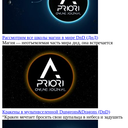
Рассмотрим все школы магии в мире DnD (ДнД)
Магия — неотъемлемая часть мира днд, она встречается
Кракены в мультивселенной Dungeons&Dragons (DnD)
“Кракен мечтает бросить свои щупальца в небеса и задушить