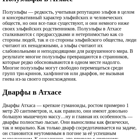
Полуэльфы — редкость, учитывая репутацию эльфов в целом
и консервативный характер эльфийских и человеческих
обществ, но они все-таки существуют, и они немного ниже
своих эльфийских родственников. Полуэльфы в Атхасе
сталкиваются с предрассудками и нетерпимостью как со
стороны людей, так и со стороны эльфийского общества, люди
считают их ненадежными, а эльфы считают их
слабовольными и неподходящими для разрушенного мира. В
результате многие полуэльфы превращаются в странников,
которые редко обосновываются в одном месте надолго.
Многие полуэльфы могут свободно перемещаться среди
групп три-кринов, халфлингов или дварфов, не вызывая
гнева из-за своего происхождения.
Дварфы в Атхасе
Дварфы Атхаса — крепкие гуманоиды, ростом примерно 1
метр 20 сантиметров, и, как правило, они имеют довольно
большую мышечную массу…ну и главная их особенность —
дварфы полностью лысые. Они выносливы как физически,
так и морально. Как только дварф сосредотачивается на задаче,
он становится неутомимым в погоне за её успешным
выполнением. К сожалению, это привело к широкому