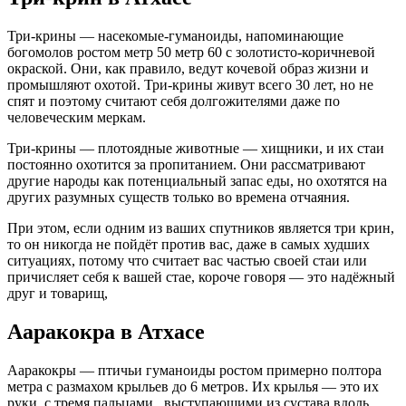
Три-крины — насекомые-гуманоиды, напоминающие
богомолов ростом метр 50 метр 60 с золотисто-коричневой
окраской. Они, как правило, ведут кочевой образ жизни и
промышляют охотой. Три-крины живут всего 30 лет, но не
спят и поэтому считают себя долгожителями даже по
человеческим меркам.
Три-крины — плотоядные животные — хищники, и их стаи
постоянно охотится за пропитанием. Они рассматривают
другие народы как потенциальный запас еды, но охотятся на
других разумных существ только во времена отчаяния.
При этом, если одним из ваших спутников является три крин,
то он никогда не пойдёт против вас, даже в самых худших
ситуациях, потому что считает вас частью своей стаи или
причисляет себя к вашей стае, короче говоря — это надёжный
друг и товарищ,
Ааракокра в Атхасе
Ааракокры — птичьи гуманоиды ростом примерно полтора
метра с размахом крыльев до 6 метров. Их крылья — это их
руки, с тремя пальцами , выступающими из сустава вдоль