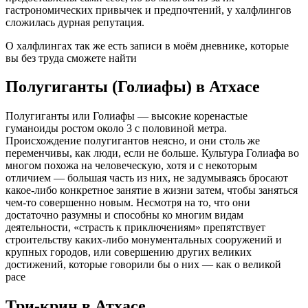
гастрономических привычек и предпочтений, у халфлингов
сложилась дурная репутация.
О халфлингах так же есть записи в моём дневнике, которые
вы без труда сможете найти
Полугиганты (Голиафы) в Атхасе
Полугиганты или Голиафы — высокие коренастые
гуманоиды ростом около 3 с половиной метра.
Происхождение полугигантов неясно, и они столь же
переменчивы, как люди, если не больше. Культура Голиафа во
многом похожа на человеческую, хотя и с некоторым
отличием — большая часть из них, не задумываясь бросают
какое-либо конкретное занятие в жизни затем, чтобы заняться
чем-то совершенно новым. Несмотря на то, что они
достаточно разумны и способны ко многим видам
деятельности, «страсть к приключениям» препятствует
строительству каких-либо монументальных сооружений и
крупных городов, или совершению других великих
достижений, которые говорили бы о них — как о великой
расе
Три-крин в Атхасе