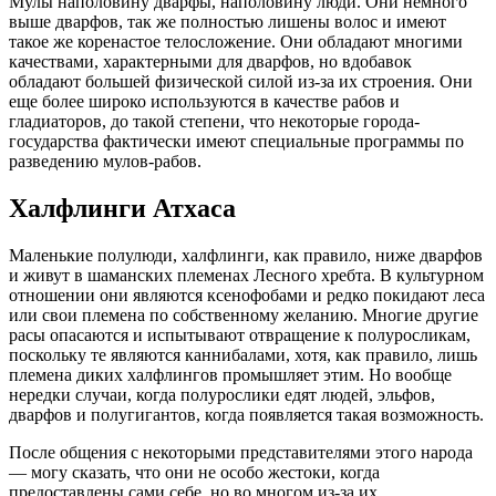
Мулы наполовину дварфы, наполовину люди. Они немного
выше дварфов, так же полностью лишены волос и имеют
такое же коренастое телосложение. Они обладают многими
качествами, характерными для дварфов, но вдобавок
обладают большей физической силой из-за их строения. Они
еще более широко используются в качестве рабов и
гладиаторов, до такой степени, что некоторые города-
государства фактически имеют специальные программы по
разведению мулов-рабов.
Халфлинги Атхаса
Маленькие полулюди, халфлинги, как правило, ниже дварфов
и живут в шаманских племенах Лесного хребта. В культурном
отношении они являются ксенофобами и редко покидают леса
или свои племена по собственному желанию. Многие другие
расы опасаются и испытывают отвращение к полуросликам,
поскольку те являются каннибалами, хотя, как правило, лишь
племена диких халфлингов промышляет этим. Но вообще
нередки случаи, когда полурослики едят людей, эльфов,
дварфов и полугигантов, когда появляется такая возможность.
После общения с некоторыми представителями этого народа
— могу сказать, что они не особо жестоки, когда
предоставлены сами себе, но во многом из-за их