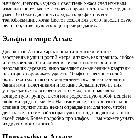
началом Дрегота. Однако Повелитель Ужаса счел нужным
изменить не только тела своего народа, но также их сердца и
умы. Это было достигнуто задолго до физической
трансформации, когда Дрегот создал для этого народа новую
религию, ставящую его в центр мироздания.
Эльфы в мире Атхас
Для эльфов Атхаса характерны типичные длинные
заостренные уши и рост 2 метра, а также, как правило, гибкое
или сухое тело. Они живут в кочевых племенах или в
небольших деревнях, либо заселяют самые бедные кварталы
некоторых городов-государств. Эльфы, известные своей
болтливостью и тягой к мошенничеству, часто становятся
бандитами, налетчиками и ворами. Большинство из них
утверждают, что высоко ценят семью, защищая свою
конкретную группу, племя или родословную любой ценой и
любыми средствами. Но На самом деле, это в значительной
степени служит лишь неким оправданием для того, чтобы
делать все, что им заблагорассудится, под предлогом защиты
своей семьи. Более подробно про эльфов — вы можете узнать
из других моих записей.
Полуэльфы в Атхасе