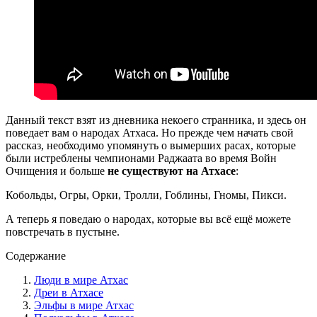
Данный текст взят из дневника некоего странника, и здесь он
поведает вам о народах Атхаса. Но прежде чем начать свой
рассказ, необходимо упомянуть о вымерших расах, которые
были истреблены чемпионами Раджаата во время Войн
Очищения и больше
не существуют на Атхасе
:
Кобольды, Огры, Орки, Тролли, Гоблины, Гномы, Пикси.
А теперь я поведаю о народах, которые вы всё ещё можете
повстречать в пустыне.
Содержание
Люди в мире Атхас
Дреи в Атхасе
Эльфы в мире Атхас