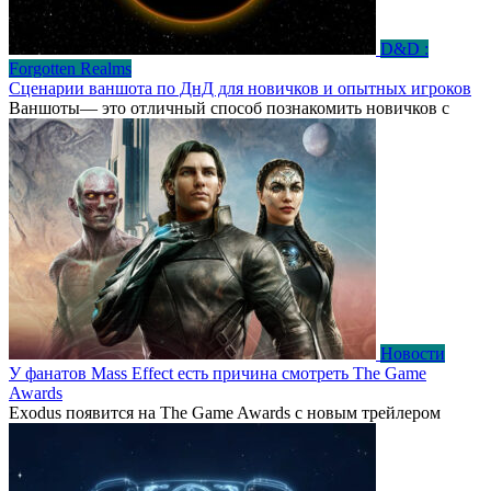
D&D :
Forgotten Realms
Сценарии ваншота по ДнД для новичков и опытных игроков
Ваншоты— это отличный способ познакомить новичков с
Новости
У фанатов Mass Effect есть причина смотреть The Game
Awards
Exodus появится на The Game Awards с новым трейлером