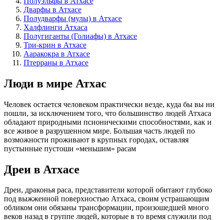
Полуэльфы в Атхасе
Дварфы в Атхасе
Полудварфы (мулы) в Атхасе
Халфлинги Атхаса
Полугиганты (Голиафы) в Атхасе
Три-крин в Атхасе
Ааракокра в Атхасе
Птерраны в Атхасе
Люди в мире Атхас
Человек остается человеком практически везде, куда бы вы ни
пошли, за исключением того, что большинство людей Атхаса
обладают природными псионическими способностями, как и
все живое в разрушенном мире. Большая часть людей по
возможности проживают в крупных городах, оставляя
пустынные пустоши «меньшим» расам
Дреи в Атхасе
Дреи, драконья раса, представители которой обитают глубоко
под выжженной поверхностью Атхаса, своим устрашающим
обликом они обязаны трансформации, произошедшей много
веков назад в группе людей, которые в то время служили под