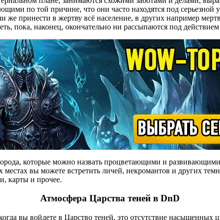
териальном плане, занимаются схожими заботами и делами, выра
ающими по той причине, что они часто находятся под серьезной 
ли же принести в жертву всё население, в других например мер
еть, пока, наконец, окончательно ни рассыпаются под действием
города, которые можно назвать процветающими и развивающимис
х местах вы можете встретить личей, некромантов и других тем
и, карты и прочее.
Атмосфера Царства теней в DnD
 когда вы войдете в Царство теней, это отсутствие насыщенных ц