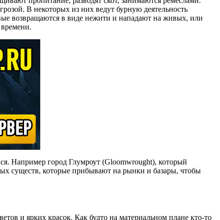
щивают пропитание, разводят скот, занимаются ремёслами.
угрозой. В некоторых из них ведут бурную деятельность
твые возвращаются в виде нежити и нападают на живых, или
 времени.
я. Например город Глумроут (Gloomwrought), который
ных существ, которые прибывают на рынки и базары, чтобы
ветов и ярких красок. Как будто на материальном плане кто-то