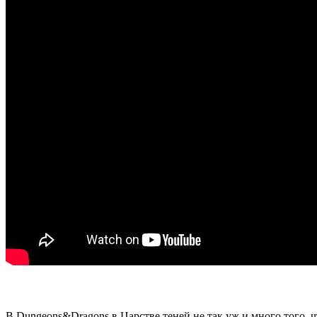
В Dungeons&Dragons в Царстве теней не так уж и много того
, 