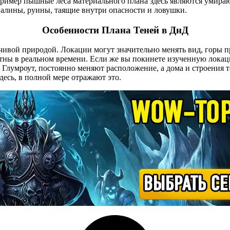
апример пышные леса материального плана здесь являются умир
валины, руины, таящие внутри опасности и ловушки.
Особенности Плана Теней в ДнД
чивой природой. Локации могут значительно менять вид, горы п
тны в реальном времени. Если же вы покинете изученную локацию
к Глумроут, постоянно меняют расположение, а дома и строения
есь, в полной мере отражают это.