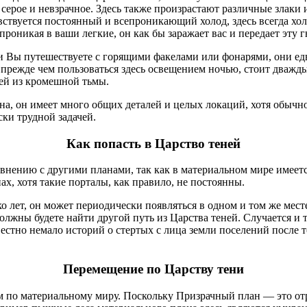
ерое и невзрачное. Здесь также произрастают различные злаки и 
вствуется постоянный и всепроникающий холод, здесь всегда холо
 проникая в ваши легкие, он как бы заражает вас и передает эту
 Вы путешествуете с горящими факелами или фонарями, они едва
, прежде чем пользоваться здесь освещением ночью, стоит дважд
ей из кромешной тьмы.
а, он имеет много общих деталей и целых локаций, хотя обычно
ски трудной задачей.
Как попасть в Царство теней
авнению с другими планами, так как в материальном мире имеет
х, хотя такие порталы, как правило, не постоянны.
о лет, он может периодически появляться в одном и том же мест
должны будете найти другой путь из Царства теней. Случается и 
естно немало историй о стертых с лица земли поселений после т
Перемещение по Царству тени
 по материальному миру. Поскольку Призрачный план — это отр