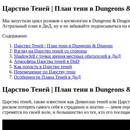
Царство Теней | План тени в Dungeons 
Мы запустили цикл роликов о космологии в Dungeons & Dragon
Астральный план в ДнД, ну и не забывайте подписываться на 
Содержание
Царство Теней | План тени в Dungeons & Dragons
Взгляд на Царство теней со стороны
Shadowfell с точки зрения местных обитателей в ДнД
Атмосфера Царства теней в DnD
Как попасть в Царство теней
Перемещение по Царству тени
Особенности Плана Теней в ДнД
Царство Теней | План тени в Dungeons 
Царство теней, также известное как Демиплан теней или Царств
риском потерять самого себя в страдании и апатии — зачем пер
стремятся по своей воле, и большинство из тех, кто его посеща