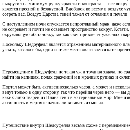
выкрутил на минимум ручку яркости и контраста — все вокруг с
кажется пресной и безвкусной. Вдобавок ко всему в воздухе чу
согреть вас. Воздух Царства теней тяжел от отчаяния и печали,
С наступлением ночи опускается непроглядный мрак, даже если
не согревает и почти не освещает пространство вокруг. Кстати
окружающую обстановку, так как свет привлечет ужасных твар
Поскольку Шедоуфелл является отражением материального план
узнать, казалось бы, одни и те же места оказывается категориче
Перемещение в Шедоуфелл не такая уж и трудная задача, по ср
найти на капищах, полях сражений и в мрачных руинах и склепа
Портал может быть активеннесколько часов, а может и нескольк
ведут только в одну сторону, так что перейдя через него — вы 
каких-либо тварей из Плана тени в материальный мир. Мне изв
активность и мертвые начинали вставать из могил.
Путешествие внутри Шедоуфелла весьма схоже с перемещением