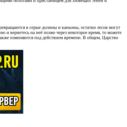
ающими болотами и пристанищем для зловещих теней и
ревращаются в серые долины и каньоны, остатки лесов могут
 и вернетесь на неё позже через некоторое время, то можете
 также изменяются под действием времени. В общем, Царство