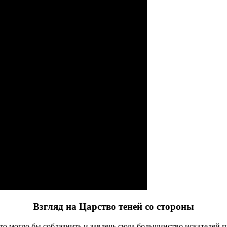
Взгляд на Царство теней со стороны
что могло бы соблазнить и завлечь сюда большинство искател