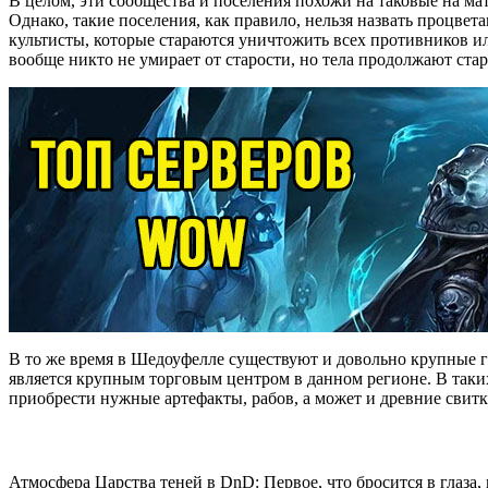
В целом, эти сообщества и поселения похожи на таковые на ма
Однако, такие поселения, как правило, нельзя назвать процвет
культисты, которые стараются уничтожить всех противников и
вообще никто не умирает от старости, но тела продолжают стар
В то же время в Шедоуфелле существуют и довольно крупные 
является крупным торговым центром в данном регионе. В таки
приобрести нужные артефакты, рабов, а может и древние свитк
Атмосфера Царства теней в DnD: Первое, что бросится в глаза,