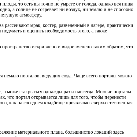
плоды, то есть вы точно не умрете от голода, однако вся пища
дно, а солнце не согревает ни воздух, ни землю и не способно
 гнетущую атмосферу.
 рассеивают мрак, костер, разведенный в лагере, практически
ы подумать и оценить необходимость этого, а также
 пространство искривлено и видоизменено таким образом, что
ся немало порталов, ведущих сюда. Чаще всего порталы можно
е, а может закрыться однажды раз и навсегда. Многие порталы
так, что портал открывается лишь для того, чтобы перенести
ого, как на соседнем кладбище проявляласьсверхъестественная
ажение материального плана, большинство локаций здесь