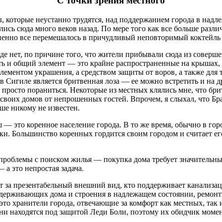
С точки зрения местного
, которые неустанно трудятся, над поддержанием города в над
лись сюда много веков назад. По мере того как все больше разл
пенно все перемешалось в причудливый неповторимый коктейль 
роде нет, по причине того, что жители прибывали сюда из совер
ть и общий элемент — это крайне распространенные на крышах, 
лементом украшения, а средством защиты от воров, а также для 
Сигиле является бритвенная лоза — ее можно встретить и на др
осто пораниться. Некоторые из местных клялись мне, что бритве
воих домов от непрошенных гостей. Впрочем, я слыхал, что Бр
ше никому не известен.
 это коренное население города. В то же время, обычно в гор
ки. Большинство коренных гордится своим городом и считает ег
ь проблемы с поиском жилья — покупка дома требует значительн
— а это непростая задача.
ает за презентабельный внешний вид, кто поддерживает канализ
ддерживающих дома и строения в надлежащем состоянии, ремон
о хранители города, отвечающие за комфорт как местных, так и г
к они находятся под защитой Леди Боли, поэтому их обидчик момен