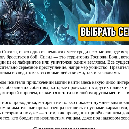
Сигила, и это одно из немногих мест среди всех миров, где вст
олову бросаться в бой. Сигил — это территория Госпожи Боли, кот
ин из ее лабиринтов или уничтожен одним взглядом. Все сущест
тельно серьезное преступление, например убийство. Правительн
жным и следить как за своими действиями, так и за словами.
чтобы искатели приключений могли найти здесь какую-либо интер
 обо многих событиях, которые происходят в других планах и г
который впрочем, окажется кстати и в любом другом месте — вс
тного проводника, который не только покажет нужные вам локац
шком внимательные приключенцы остались с пустыми карманами, 
 истории и похуже — о том, как проводник привёл слишком дове
я тех, кто бродит по извилистым улицам, даже под надзором хор