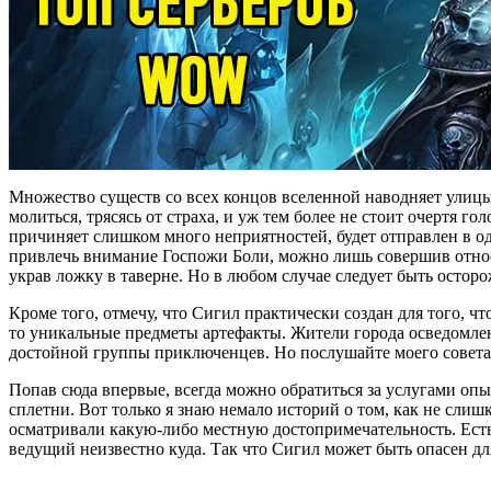
Множество существ со всех концов вселенной наводняет улицы 
молиться, трясясь от страха, и уж тем более не стоит очертя г
причиняет слишком много неприятностей, будет отправлен в од
привлечь внимание Госпожи Боли, можно лишь совершив относи
украв ложку в таверне. Но в любом случае следует быть осторо
Кроме того, отмечу, что Сигил практически создан для того, 
то уникальные предметы артефакты. Жители города осведомлены
достойной группы приключенцев. Но послушайте моего совета, 
Попав сюда впервые, всегда можно обратиться за услугами опы
сплетни. Вот только я знаю немало историй о том, как не сли
осматривали какую-либо местную достопримечательность. Есть
ведущий неизвестно куда. Так что Сигил может быть опасен дл