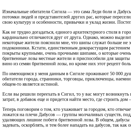
Изначальные
обитатели Сигила — это сама Леди боли и Дабусы
потомки людей и представителей других рас, которые пересели
свою культуру и особенности, привычки и уклад жизни. Посте
Как не трудно догадаться, единого архитектурного стиля в го
кардинально отличаются друг от друга. Однако, можно выдели
некоторые жители пояснили мне, что шипы служат больше не э
подоконники. Кстати, единственным дикорастущим растением в 
покрыты крупными, очень прочными шипами, о которые очень пр
бритвенные лозы местные жители и приспособили для защиты с
вино из семян бритвенной лозы, но кроме них этот рецепт боль
По имеющимся у меня данным в Сигиле проживают 50 000 душ —
обитатели города, странники, торговцы, приключенцы, наемни
общем-то является истиной.
Если вы решили переехать в Сигил, то у вас могут возникнут
затрат, в добавок еще и придется найти место, где строить дом 
Теперь поговорим о том, кто ухаживает за городом, кто отвеч
ложатся на плечи Дабусов — группы молчаливых существ, по
удаляющих лишние побеги бритвенной лозы. В общем, дабусы эт
задевать, оскорблять, и тем более нападать на дабусов, так ка