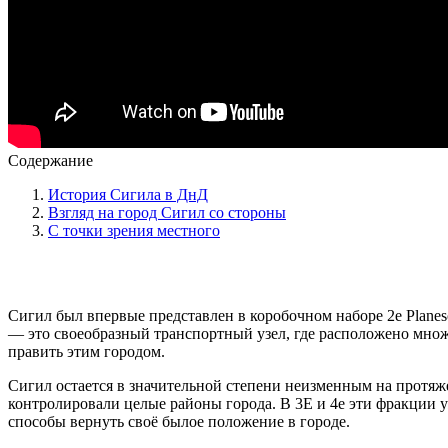
Содержание
История Сигила в ДнД
Взгляд на город Сигил со стороны
С точки зрения местного
Сигил был впервые представлен в коробочном наборе 2e Planes
— это своеобразный транспортный узел, где расположено множ
править этим городом.
Сигил остается в значительной степени неизменным на протяже
контролировали целые районы города. В 3Е и 4е эти фракции у
способы вернуть своё былое положение в городе.