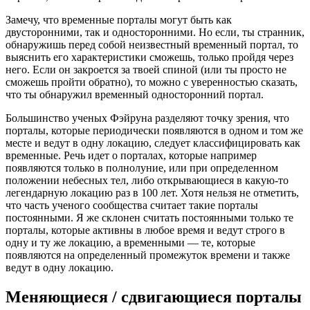
Замечу, что временные порталы могут быть как
двусторонними, так и односторонними. Но если, ты странник,
обнаружишь перед собой неизвестный временный портал, то
выяснить его характеристики сможешь, только пройдя через
него. Если он закроется за твоей спиной (или ты просто не
сможешь пройти обратно), то можно с уверенностью сказать,
что ты обнаружил временный односторонний портал.
Большинство ученых Фэйруна разделяют точку зрения, что
порталы, которые периодически появляются в одном и том же
месте и ведут в одну локацию, следует классифицировать как
временные. Речь идет о порталах, которые например
появляются только в полнолуние, или при определенном
положении небесных тел, либо открывающиеся в какую-то
легендарную локацию раз в 100 лет. Хотя нельзя не отметить,
что часть ученого сообщества считает такие порталы
постоянными. Я же склонен считать постоянными только те
порталы, которые активны в любое время и ведут строго в
одну и ту же локацию, а временными — те, которые
появляются на определенный промежуток времени и также
ведут в одну локацию.
Меняющиеся / сдвигающиеся порталы