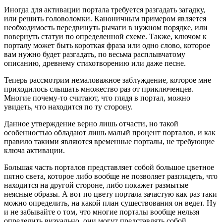
Иногда для активации портала требуется разгадать загадку,
или решить головоломки. Каноничным примером является
необходимость передвинуть рычаги в нужном порядке, или
повернуть статуи по определенной схеме. Также, ключом к
порталу может быть короткая фраза или одно слово, которое
вам нужно будет разгадать, по весьма расплывчатому
описанию, древнему стихотворению или даже песне.
Теперь рассмотрим немаловажное заблуждение, которое мне
приходилось слышать множество раз от приключенцев.
Многие почему-то считают, что глядя в портал, можно
увидеть, что находится по ту сторону.
Данное утверждение верно лишь отчасти, но такой
особенностью обладают лишь малый процент порталов, и как
правило такими являются временные порталы, не требующие
ключа активации.
Большая часть порталов представляет собой большое цветное
пятно света, которое либо вообще не позволяет разглядеть, что
находится на другой стороне, либо покажет размытые
неясные образы. А вот по цвету портала зачастую как раз таки
можно определить, на какой план существования он ведет. Ну
и не забывайте о том, что многие порталы вообще нельзя
определить визуально, они могут представлять собой