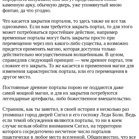
каменную арку, обычную дверь, уже упомянутый мною
фонтан, да что угодно.
Что касается закрытия порталов, то здесь также не все так
однозначно. Если вам требуется закрыть портал, то для этого
может потребоваться простейшее действие, например
временные порталы могут быть закрыты просто при
перемещении через них какого-либо существа, а возможно
придется применять магию, которая доступна только
действительно могущественным волшебникам. В целом,
справедлив следующий принцип — чем древнее портал, тем
сложнее его закрыть. То же касается и применения магии для
изменения характеристик портала, или его перемещения в
другое место.
Постоянные древние порталы порою не поддаются даже
самой мощной магии, и для их закрытия потребуются
легендарные артефакты, либо божественное вмешательство.
Странник, как ты заметил, в своей истории я несколько раз
упоминал город дверей Сигил и его госпожу Леди Боли. Ведь
если темой обсуждения являются порталы, то ни в коем
случае нельзя обойти вниманием Сигил, на территории
которого сосредоточено несчетное число порталов
практически в любое место вселенной. Общеизвестно, что все