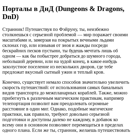
Порталы в ДнД (Dungeons & Dragons,
DnD)
Странник! Путешествуя по Фэйруну, ты, неизбежно
столкнешься с серьезной проблемой — мир поражает своими
масштабами и, замерзая на покрытых вечными льдами
склонах гор, или изнывая от зноя и жажды посреди
бескрайних песков пустыни, ты будешь мечтать лишь об
одном — как бы побыстрее добраться до шумного города,
небольшой деревни, или на худой конец, в какое-нибудь
захолустное поселение из нескольких дворов, где тебе
предложат вкусный сытный ужин и теплый кров.
Конечно, существует немало способов значительно увеличить
скорость путешествий: от использования самых банальных
видов транспорта до межпланарных кораблей. Также, можно
прибегнуть к различным магическим практикам, например
телепортация позволит вам преодолевать огромные
расстояние в один миг. Однако, подобные магические
практики, как правило, требуют довольно серьезной
подготовки и доступны далеко не каждому, в добавок ко
всему они в основном позволяют перемещаться в пределах
одного плана. Если же ты, странник, желаешь путешествовать