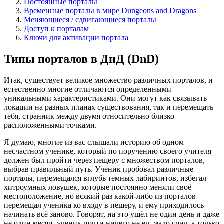
Постоянные порталы
Временные порталы в мире Dungeons and Dragons
Меняющиеся / сдвигающиеся порталы
Доступ к порталам
Ключи для активации портала
Типы порталов в ДнД (DnD)
Итак, существует великое множество различных порталов, и
естественно многие отличаются определенными
уникальными характеристиками. Они могут как связывать
локации на разных планах существования, так и перемещать
тебя, странник между двумя относительно близко
расположенными точками.
Я думаю, многие из вас слышали историю об одном
несчастном ученике, который по поручению своего учителя
должен был пройти через пещеру с множеством порталов,
выбрав правильный путь. Ученик пробовал различные
порталы, перемещался вглубь темных лабиринтов, избегал
хитроумных ловушек, которые постоянно меняли своё
местоположение, но всякий раз какой-либо из порталов
перемещал ученика ко входу в пещеру, и ему приходилось
начинать всё заново. Говорят, на это ушёл не один день и даже
не один месяц, ученик почти ничего не ел, мало спал, а только