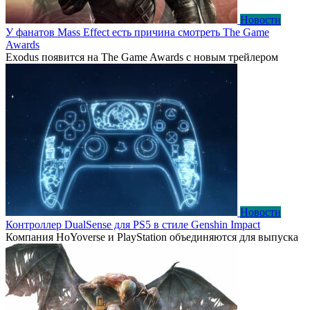
Новости
У фанатов Mass Effect есть причина смотреть The Game
Awards
Exodus появится на The Game Awards с новым трейлером
Новости
Контроллер DualSense для PS5 в стиле Genshin Impact
Компания HoYoverse и PlayStation объединяются для выпуска