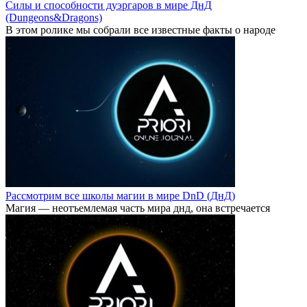
Силы и способности дуэргаров в мире ДнД
(Dungeons&Dragons)
В этом ролике мы собрали все известные факты о народе
Рассмотрим все школы магии в мире DnD (ДнД)
Магия — неотъемлемая часть мира днд, она встречается