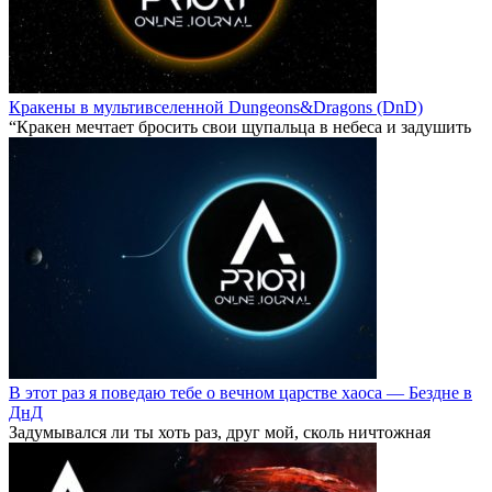
Кракены в мультивселенной Dungeons&Dragons (DnD)
“Кракен мечтает бросить свои щупальца в небеса и задушить
В этот раз я поведаю тебе о вечном царстве хаоса — Бездне в
ДнД
Задумывался ли ты хоть раз, друг мой, сколь ничтожная