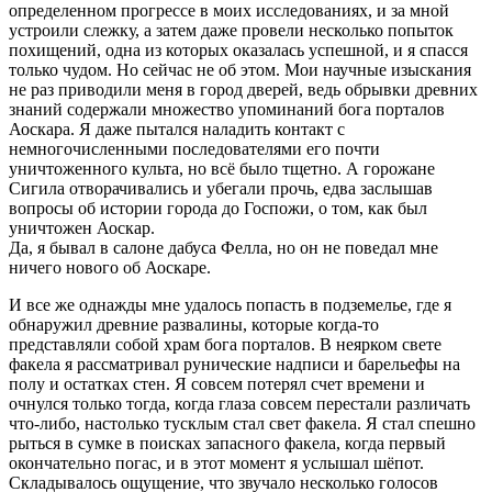
определенном прогрессе в моих исследованиях, и за мной
устроили слежку, а затем даже провели несколько попыток
похищений, одна из которых оказалась успешной, и я спасся
только чудом. Но сейчас не об этом. Мои научные изыскания
не раз приводили меня в город дверей, ведь обрывки древних
знаний содержали множество упоминаний бога порталов
Аоскара. Я даже пытался наладить контакт с
немногочисленными последователями его почти
уничтоженного культа, но всё было тщетно. А горожане
Сигила отворачивались и убегали прочь, едва заслышав
вопросы об истории города до Госпожи, о том, как был
уничтожен Аоскар.
Да, я бывал в салоне дабуса Фелла, но он не поведал мне
ничего нового об Аоскаре.
И все же однажды мне удалось попасть в подземелье, где я
обнаружил древние развалины, которые когда-то
представляли собой храм бога порталов. В неярком свете
факела я рассматривал рунические надписи и барельефы на
полу и остатках стен. Я совсем потерял счет времени и
очнулся только тогда, когда глаза совсем перестали различать
что-либо, настолько тусклым стал свет факела. Я стал спешно
рыться в сумке в поисках запасного факела, когда первый
окончательно погас, и в этот момент я услышал шёпот.
Складывалось ощущение, что звучало несколько голосов