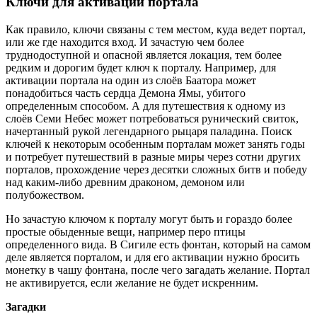
Ключи для активации портала
Как правило, ключи связаны с тем местом, куда ведет портал,
или же где находится вход. И зачастую чем более
труднодоступной и опасной является локация, тем более
редким и дорогим будет ключ к порталу. Например, для
активации портала на один из слоёв Баатора может
понадобиться часть сердца Демона Ямы, убитого
определенным способом. А для путешествия к одному из
слоёв Семи Небес может потребоваться рунический свиток,
начертанный рукой легендарного рыцаря паладина. Поиск
ключей к некоторым особенным порталам может занять годы
и потребует путешествий в разные миры через сотни других
порталов, прохождение через десятки сложных битв и победу
над каким-либо древним драконом, демоном или
полубожеством.
Но зачастую ключом к порталу могут быть и гораздо более
простые обыденные вещи, например перо птицы
определенного вида. В Сигиле есть фонтан, который на самом
деле является порталом, и для его активации нужно бросить
монетку в чашу фонтана, после чего загадать желание. Портал
не активируется, если желание не будет искренним.
Загадки