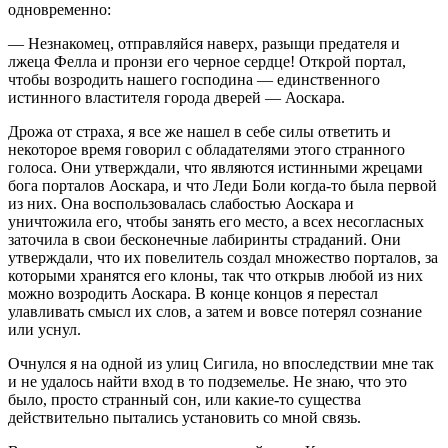
одновременно:
— Незнакомец, отправляйся наверх, разыщи предателя и
лжеца Фелла и пронзи его черное сердце! Открой портал,
чтобы возродить нашего господина — единственного
истинного властителя города дверей — Аоскара.
Дрожа от страха, я все же нашел в себе силы ответить и
некоторое время говорил с обладателями этого странного
голоса. Они утверждали, что являются истинными жрецами
бога порталов Аоскара, и что Леди Боли когда-то была первой
из них. Она воспользовалась слабостью Аоскара и
уничтожила его, чтобы занять его место, а всех несогласных
заточила в свои бесконечные лабиринты страданий. Они
утверждали, что их повелитель создал множество порталов, за
которыми хранятся его клоны, так что открыв любой из них
можно возродить Аоскара. В конце концов я перестал
улавливать смысл их слов, а затем и вовсе потерял сознание
или уснул.
Очнулся я на одной из улиц Сигила, но впоследствии мне так
и не удалось найти вход в то подземелье. Не знаю, что это
было, просто странный сон, или какие-то существа
действительно пытались установить со мной связь.