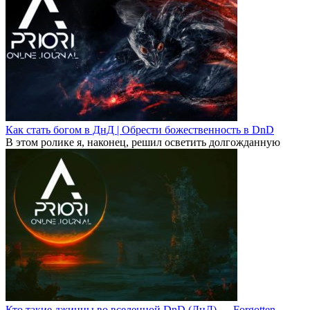
Как стать богом в ДнД | Обрести божественность в DnD
В этом ролике я, наконец, решил осветить долгожданную
Кто такие джинны во вселенной DnD (ДнД) — Forgotten