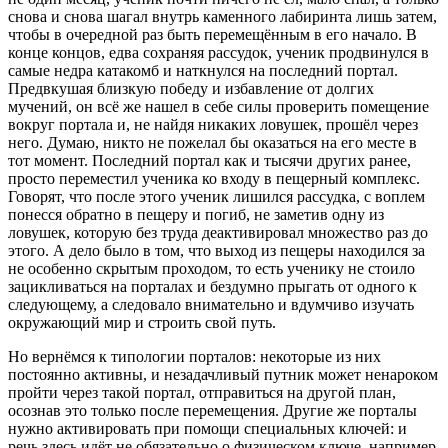
снова и снова шагал внутрь каменного лабиринта лишь затем,
чтобы в очередной раз быть перемещённым в его начало. В
конце концов, едва сохраняя рассудок, ученик продвинулся в
самые недра катакомб и наткнулся на последний портал.
Предвкушая близкую победу и избавление от долгих
мучений, он всё же нашел в себе силы проверить помещение
вокруг портала и, не найдя никаких ловушек, прошёл через
него. Думаю, никто не пожелал бы оказаться на его месте в
тот момент. Последний портал как и тысячи других ранее,
просто переместил ученика ко входу в пещерный комплекс.
Говорят, что после этого ученик лишился рассудка, с воплем
понесся обратно в пещеру и погиб, не заметив одну из
ловушек, которую без труда деактивировал множество раз до
этого. А дело было в том, что выход из пещеры находился за
не особенно скрытым проходом, то есть ученику не стоило
зацикливаться на порталах и бездумно прыгать от одного к
следующему, а следовало внимательно и вдумчиво изучать
окружающий мир и строить свой путь.
Но вернёмся к типологии порталов: некоторые из них
постоянно активны, и незадачливый путник может ненароком
пройти через такой портал, отправиться на другой план,
осознав это только после перемещения. Другие же порталы
нужно активировать при помощи специальных ключей: и
речь здесь идёт не обязательно о физическом ключе, например