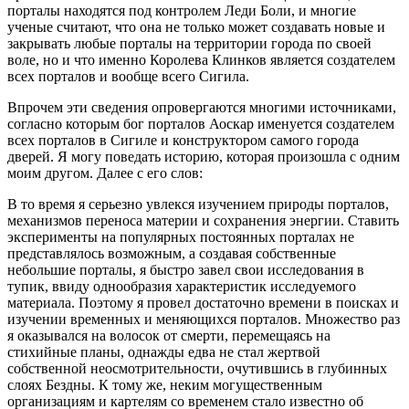
порталы находятся под контролем Леди Боли, и многие
ученые считают, что она не только может создавать новые и
закрывать любые порталы на территории города по своей
воле, но и что именно Королева Клинков является создателем
всех порталов и вообще всего Сигила.
Впрочем эти сведения опровергаются многими источниками,
согласно которым бог порталов Аоскар именуется создателем
всех порталов в Сигиле и конструктором самого города
дверей. Я могу поведать историю, которая произошла с одним
моим другом. Далее с его слов:
В то время я серьезно увлекся изучением природы порталов,
механизмов переноса материи и сохранения энергии. Ставить
эксперименты на популярных постоянных порталах не
представлялось возможным, а создавая собственные
небольшие порталы, я быстро завел свои исследования в
тупик, ввиду однообразия характеристик исследуемого
материала. Поэтому я провел достаточно времени в поисках и
изучении временных и меняющихся порталов. Множество раз
я оказывался на волосок от смерти, перемещаясь на
стихийные планы, однажды едва не стал жертвой
собственной неосмотрительности, очутившись в глубинных
слоях Бездны. К тому же, неким могущественным
организациям и картелям со временем стало известно об