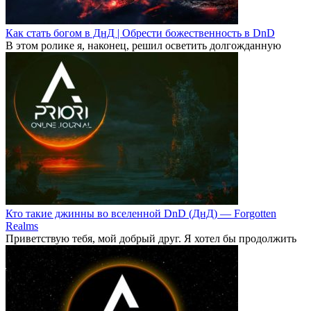
Как стать богом в ДнД | Обрести божественность в DnD
В этом ролике я, наконец, решил осветить долгожданную
Кто такие джинны во вселенной DnD (ДнД) — Forgotten
Realms
Приветствую тебя, мой добрый друг. Я хотел бы продолжить