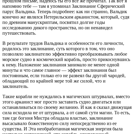
прошлом письме, надеюсь ты его всё же прочитал. Так вот я
напомню тебе — там я упоминал Заклинание Сферический
парус Вальдика. Теперь подробнее: как ни странно, Вальдик
конечно же являлся Нетерильским арканистом, который, судя
по древним манускриптам, посвятил долгие годы
исследованию дикого пространства, но он ненавидел
путешествовать.
В результате трудов Вальдика и особенности его личности,
родилось это заклинание, суть которого в том, что оно
позволяло заклинателю эффективно преобразовывать любое
морское судно в космический корабль, просто прикоснувшись
к нему. Наложение заклинания занимало не менее одной
минуты и что самое главное — эффект заклинания был
постоянным, если только его не развеял бы другой чародей,
обладающий по крайней мере той же силой, что и
заклинатель.
Такие корабли не нуждались в магических штурвалах, вместо
этого арканист мог просто заставить судно двигаться или
останавливаться по своему желанию. И как я сказал движущая
сила исходила не от штурвала, а от самой сути магии. То есть,
там где богиня Мистра обладала властью, заклинание
высасывало божественную силу непосредственно из ее
существа. И Эта необработанная магическая энергия была