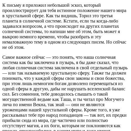
К письму я приложил небольшой эскиз, который
проиллюстрирует для тебя истинное положение нашего мира
в хрустальной сфере. Как ты видишь, Торил это третья
планета в солнечной системе. Кстати, если ты когда-либо
задавался вопросом, а что происходит на других планетах
солнечной системы, то напиши мне об этом, быть может я
выкрою немного времени, чтобы разобрать и эту
немаловажную тему в одном из следующих писем. Но сейчас
не об этом.
Самое важное сейчас — это понять, что наша солнечная
система как бы заключена в пузырь, я бы даже сказал, что
любая солнечная система заключена в свой отдельный пузырь
— или так называемую хрустальную сферу. Также ты должен
понимать, что у каждой сферы свои законы и свои божества,
при этом лишь немногим богам дозволено перемещаться из
одной сферы в другую, дабы не нарушать вселенский баланс
сил. Без сомнения, тебе доводилось слышать о такой
могущественной ведьме как Таша, и ты читал про Могучего
лича по имени Векна, так знай — они не являются
уроженцами нашей хрустальной сферы. Кроме того, я уже
рассказывал тебе про народ попаданцев — так вот, их предки
прибыли сюда из мира, где частично или полностью
отсутствует магия, а их боги, которым не поклоняются как
прежде, приспособились в нашем мире и даже имеют