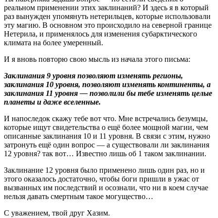
реальном применении этих заклинаний? И здесь я в который
раз вынужден упомянуть нетерильцев, которые использовали
эту магию. В основном это происходило на северной границе
Нетерила, и применялось для изменения субарктического
климата на более умеренный.
И я вновь повторю свою мысль из начала этого письма:
Заклинания 9 уровня позволяют изменять регионы,
заклинания 10 уровня, позволяют изменять континенты, а
заклинания 11 уровня — позволили бы тебе изменять целые
планеты и даже вселенные.
И напоследок скажу тебе вот что. Мне встречались безумцы,
которые ищут свидетельства о ещё более мощной магии, чем
описанные заклинания 10 и 11 уровня. В связи с этим, нужно
затронуть ещё один вопрос — а существовали ли заклинания
12 уровня? так вот… Известно лишь об 1 таком заклинании.
Заклинание 12 уровня было применено лишь один раз, но и
этого оказалось достаточно, чтобы боги пришли в ужас от
вызванных им последствий и осознали, что ни в коем случае
нельзя давать смертным такое могущество…
С уважением, твой друг Хазим.