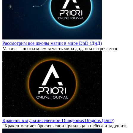
Рассмотрим все школы магии в мире DnD (ДнД)
Магия — неотъемлемая часть мира днд, она встречается
Кракены в мультивселенной Dungeons&Dragons (DnD)
“Кракен мечтает бросить свои щупальца в небеса и задушить