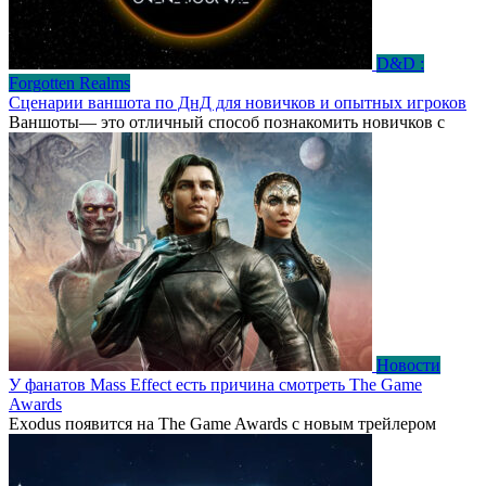
D&D :
Forgotten Realms
Сценарии ваншота по ДнД для новичков и опытных игроков
Ваншоты— это отличный способ познакомить новичков с
Новости
У фанатов Mass Effect есть причина смотреть The Game
Awards
Exodus появится на The Game Awards с новым трейлером