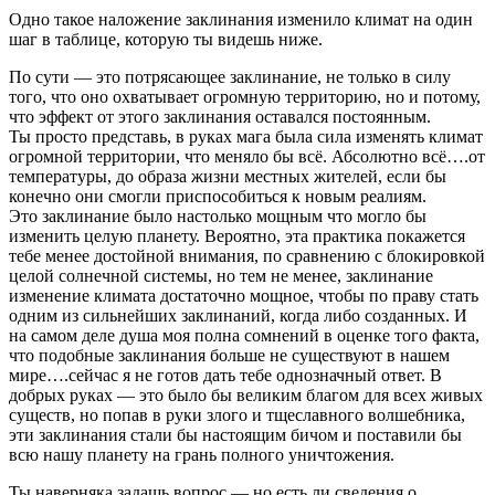
Одно такое наложение заклинания изменило климат на один
шаг в таблице, которую ты видешь ниже.
По сути — это потрясающее заклинание, не только в силу
того, что оно охватывает огромную территорию, но и потому,
что эффект от этого заклинания оставался постоянным.
Ты просто представь, в руках мага была сила изменять климат
огромной территории, что меняло бы всё. Абсолютно всё….от
температуры, до образа жизни местных жителей, если бы
конечно они смогли приспособиться к новым реалиям.
Это заклинание было настолько мощным что могло бы
изменить целую планету. Вероятно, эта практика покажется
тебе менее достойной внимания, по сравнению с блокировкой
целой солнечной системы, но тем не менее, заклинание
изменение климата достаточно мощное, чтобы по праву стать
одним из сильнейших заклинаний, когда либо созданных. И
на самом деле душа моя полна сомнений в оценке того факта,
что подобные заклинания больше не существуют в нашем
мире….сейчас я не готов дать тебе однозначный ответ. В
добрых руках — это было бы великим благом для всех живых
существ, но попав в руки злого и тщеславного волшебника,
эти заклинания стали бы настоящим бичом и поставили бы
всю нашу планету на грань полного уничтожения.
Ты наверняка задашь вопрос — но есть ли сведения о