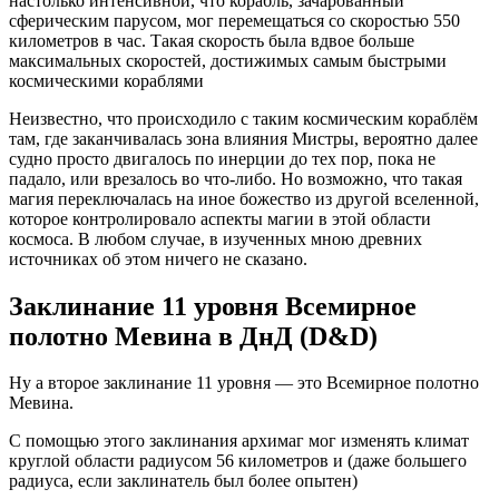
настолько интенсивной, что корабль, зачарованный
сферическим парусом, мог перемещаться со скоростью 550
километров в час. Такая скорость была вдвое больше
максимальных скоростей, достижимых самым быстрыми
космическими кораблями
Неизвестно, что происходило с таким космическим кораблём
там, где заканчивалась зона влияния Мистры, вероятно далее
судно просто двигалось по инерции до тех пор, пока не
падало, или врезалось во что-либо. Но возможно, что такая
магия переключалась на иное божество из другой вселенной,
которое контролировало аспекты магии в этой области
космоса. В любом случае, в изученных мною древних
источниках об этом ничего не сказано.
Заклинание 11 уровня Всемирное
полотно Мевина в ДнД (D&D)
Ну а второе заклинание 11 уровня — это Всемирное полотно
Мевина.
С помощью этого заклинания архимаг мог изменять климат
круглой области радиусом 56 километров и (даже большего
радиуса, если заклинатель был более опытен)