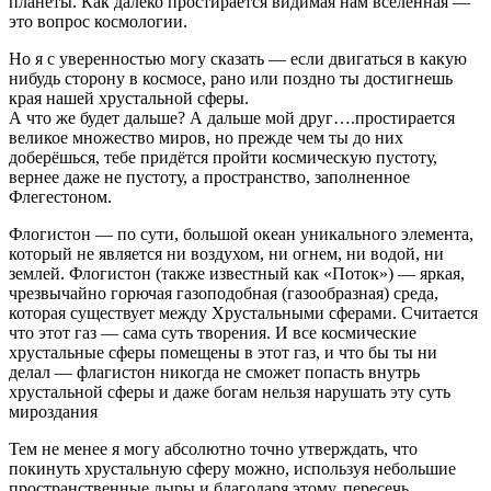
планеты. Как далеко простирается видимая нам вселенная —
это вопрос космологии.
Но я с уверенностью могу сказать — если двигаться в какую
нибудь сторону в космосе, рано или поздно ты достигнешь
края нашей хрустальной сферы.
А что же будет дальше? А дальше мой друг….простирается
великое множество миров, но прежде чем ты до них
доберёшься, тебе придётся пройти космическую пустоту,
вернее даже не пустоту, а пространство, заполненное
Флегестоном.
Флогистон — по сути, большой океан уникального элемента,
который не является ни воздухом, ни огнем, ни водой, ни
землей. Флогистон (также известный как «Поток») — яркая,
чрезвычайно горючая газоподобная (газообразная) среда,
которая существует между Хрустальными сферами. Считается
что этот газ — сама суть творения. И все космические
хрустальные сферы помещены в этот газ, и что бы ты ни
делал — флагистон никогда не сможет попасть внутрь
хрустальной сферы и даже богам нельзя нарушать эту суть
мироздания
Тем не менее я могу абсолютно точно утверждать, что
покинуть хрустальную сферу можно, используя небольшие
пространственные дыры и благодаря этому, пересечь