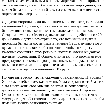
считается самым сильным в нашем мире, так вот — применив
это заклинание, ты мог бы изменять основы мироздания, но
каким бы мощным оно ни было, на самом деле и у него есть
определенные ограничения.
С другой стороны, если бы в нашем мире всё же действовали
заклинания 10 уровня, то их было бы вполне достаточно что
бы изменять целые континенты. Такие заклинания, как
Создание вулканов Мевина, имели дальность действия от 20
до 30 миль и даже несмотря на то, что возникший вулкан
проявлял бы активность лишь в течение 1 года, думаю этого
времени вполне хватило бы для того, чтобы сотворить
ужасные события в этом регионе, которые имели бы далеко
идущие последствия. В общем, я полагаю, что прочитав моё
предыдущее письмо, ты догадываешься, какие ужасные, а
возможно великие и прекрасные изменения можно было бы
творить благодаря заклинаниям 10 круга.
Но мне интересно, что ты скажешь о заклинаниях 11 уровня?
Я поведаю тебе о том, какая мощь была сокрыта в этой магии,
а ты выскажешь своё мнение об этом. К сожалению,
достоверно известно лишь о двух заклинаниях 11 уровня.
Одно из этих заклинаний позволяло получить достаточно
могущества, чтобы изменить весь мир, а второе позволило бы
изменить целую солнечную систему.